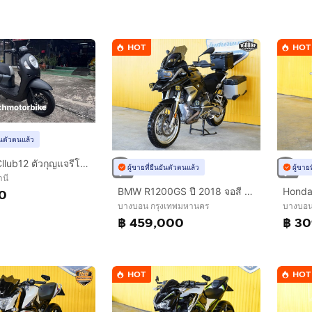
HOT
HOT
ยันตัวตนแล้ว
Scoopy i Cllub12 ตัวกุญแจรีโมท ปี 2022เลขไมล์เพียง 2400 กิโล￼เท่านั้น
ผู้ขายที่ยืนยันตัวตนแล้ว
ผู้ขาย
านี
BMW R1200GS ปี 2018 จอสี ฟรีดาวน์ออกรถใช้เงิน 0 บาท
00
บางบอน กรุงเทพมหานคร
บางบอน
฿ 459,000
฿ 3
HOT
HOT