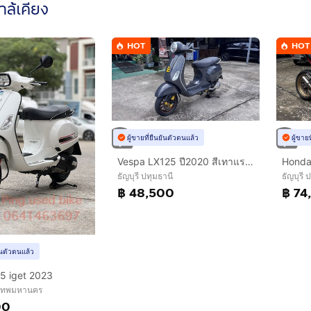
ใกล้เคียง
HOT
HOT
ผู้ขายที่ยืนยันตัวตนแล้ว
ผู้ขาย
Vespa LX125 ปี2020 สีเทาแรมโบ สภาพสวยพร้อมใช้
ธัญบุรี ปทุมธานี
ธัญบุรี 
฿ 48,500
฿ 74
ยันตัวตนแล้ว
5 iget 2023
งเทพมหานคร
00