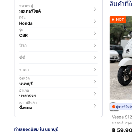
สินค้าที่
หมวดหมู่
มอเตอร์ไซค์
ยี่ห้อ
HOT
Honda
รุ่น
CBR
ปีรถ
ซีซี
ราคา
จังหวัด
นนทบุรี
อำเภอ
บางกรวย
สภาพสินค้า
ผู้ขายที่ยืน
ทั้งหมด
Vespa S12
บางกะปิ กรุ
ทำเลยอดนิยม ใน นนทบุรี
฿ 59,9