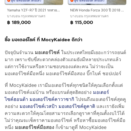
ผู้ขายที่ยืนยันตัวตนแล้ว
ผู้ขายที่ยืนยันตัวตนแล้ว
Yamaha YZF-R7 ปี 2021 รถสวยกริ๊บ ฟรีดาวน์ออกรถใช้เงิน 0 บาท
NEW Honda Forza 300 ปี 2018 ดาวน์เริ่มต้น 15,000 บาท
บางบอน กรุงเทพมหานคร
บางบอน กรุงเทพมหานคร
฿ 189,000
฿ 115,000
ซื้อ มอเตอร์ไซค์ ที่ MocyKaidee ดีกว่า
ปัจจุบันจำนวน
มอเตอร์ไซค์
ในประเทศไทยมีเยอะกว่ารถยนต์
มาก เพราะขับขี่สะดวกคล่องตัวแถมยังมีหลายประเภทแล้ว
แต่การใช้งานหรือความชอบของแต่ละคน ไม่ว่าจะเป็น
มอเตอร์ไซค์มือหนึ่ง มอเตอร์ไซค์มือสอง บิ๊กไบค์ ชอปเปอร์
ที่ MocyKaidee เรามีมอเตอร์ไซค์ทุกชนิดให้คุณเลือกตั้งแต่
มอเตอร์ไซค์แม่บ้าน หรือแบรนด์สุดฮิตอย่าง
มอเตอร์
ไซค์ฮอนด้า
มอเตอร์ไซค์คาวาซากิ
ไปจนถึงมอเตอร์ไซค์สุดคู
ลอย่าง
มอเตอร์ไซค์เวสป้า
มอเตอร์ไซค์ดูคาติ
และเรายังเพิ่ม
ความสะดวกให้คุณโดยสามารถเลือกดูราคาที่คุณตั้งงบไว้ได้
ไม่ว่าคุณจะเช็คราคามอเตอร์ไซค์ หรือหาซื้อมอเตอร์ไซค์มือ
หนึ่ง
มอเตอร์ไซค์มือสอง
ก็เข้ามาดูที่ MocyKaidee