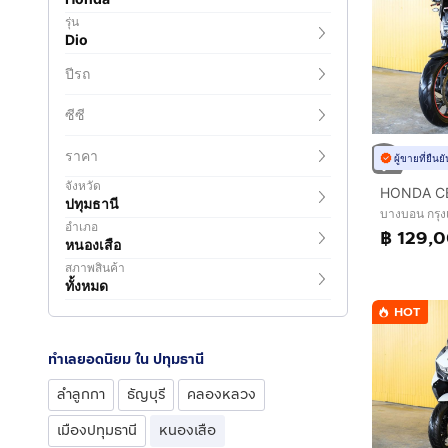
รุ่น
Dio
ปีรถ
ซีซี
ราคา
ผู้ขายที่ยืน
จังหวัด
ปทุมธานี
บางบอน กรุ
อำเภอ
฿ 129,
หนองเสือ
สภาพสินค้า
ทั้งหมด
HOT
ทำเลยอดนิยม ใน ปทุมธานี
ลำลูกกา
ธัญบุรี
คลองหลวง
เมืองปทุมธานี
หนองเสือ