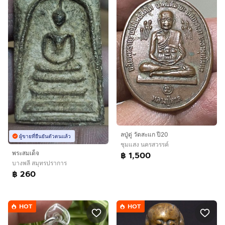
ลปู่ดู่ วัดสะแก ปี20
ผู้ขายที่ยืนยันตัวตนแล้ว
ชุมแสง นครสวรรค์
พระสมเด็จ
฿ 1,500
บางพลี สมุทรปราการ
฿ 260
HOT
HOT