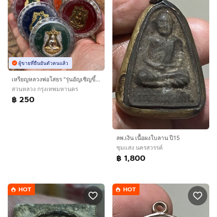
ผู้ขายที่ยืนยันตัวตนแล้ว
เหรียญหลวงพ่อโสธร "รุ่นอัญเชิญขึ้นจากน้ำ ๒๔๒ ปี" (รุ่น ๒) ปี 2555 มีทั้งหมด 5 เหรียญ ตลับเดิมวัดสวยงาม
สวนหลวง กรุงเทพมหานคร
฿ 250
ลพ.เงิน เนื้อผงใบลาน ปี15
ชุมแสง นครสวรรค์
฿ 1,800
HOT
HOT