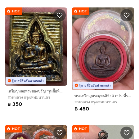
HOT
HOT
ผู้ขายที่ยืนยันตัวตนแล้ว
ผู้ขายที่ยืนยันตัวตนแล้ว
เหรียญหล่อพระของขวัญ "รุ่นซื้อที่ดินถวาย" วัดปากน้ำ ภาษีเจริญ ปี ๒๕๓๔ (เนื้อทองผสมกะไหล่ทอง สวยเดิมพร้อมกล่อง)
พระเหรียญพระพุทธสิหิงค์ ภปร. ที่ระลึกฉลอง 700 ปี ลายสือไทย ปี 2526 หลวงพ่อเกษม เขมโก ร่วมปลุกเสก
สวนหลวง กรุงเทพมหานคร
สวนหลวง กรุงเทพมหานคร
฿ 350
฿ 450
HOT
HOT