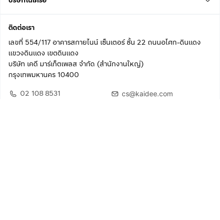
บริษัทในเครือ
ติดต่อเรา
เลขที่ 554/117 อาคารสกายไนน์ เซ็นเตอร์ ชั้น 22 ถนนอโศก-ดินแดง
แขวงดินแดง เขตดินแดง
บริษัท เคดี มาร์เก็ตเพลส จำกัด (สำนักงานใหญ่)
กรุงเทพมหานคร 10400
02 108 8531
cs@kaidee.com
ติดตามเรา
เพื่อประสบการณ์ใช้งานที่ดีขึ้น
© 2568 บริษัท เคดี มาร์เก็ตเพลส จำกัด