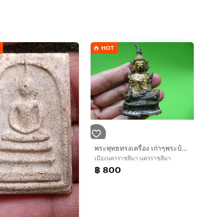
HOT
พระพุทธทรงเครื่อง เก่าๆพระบ้านๆ
เมืองนครราชสีมา นครราชสีมา
฿ 800