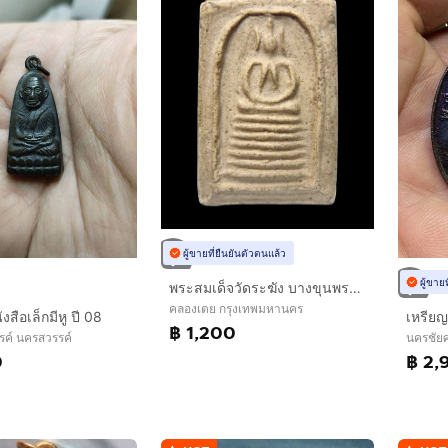
ผู้ขายที่ยืนยันตัวตนแล้ว
ผู้ขาย
พระสมเด็จวัดระฆัง บางขุนพรหม หลายรายการ AA896500
คลองเตย กรุงเทพมหานคร
สือเล็กมีหู ปี 08
เหรีย
฿ 1,200
รค์ นครสวรรค์
นครชัย
0
฿ 2,