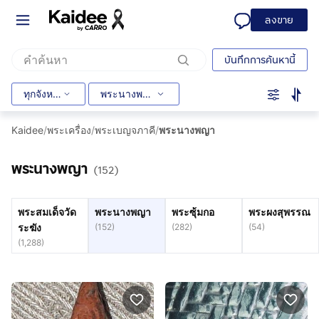
ลงขาย
บันทึกการค้นหานี้
ทุกจังหวัด
พระนางพญา
Kaidee
/
พระเครื่อง
/
พระเบญจภาคี
/
พระนางพญา
พระนางพญา
(152)
พระสมเด็จวัด
พระนางพญา
พระซุ้มกอ
พระผงสุพรรณ
ระฆัง
(
152
)
(
282
)
(
54
)
(
1,288
)