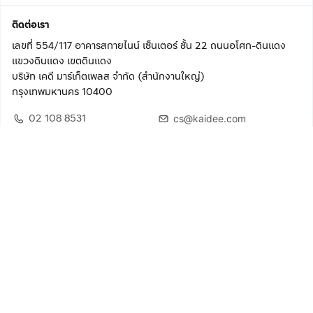
ติดต่อเรา
เลขที่ 554/117 อาคารสกายไนน์ เซ็นเตอร์ ชั้น 22 ถนนอโศก-ดินแดง
แขวงดินแดง เขตดินแดง
บริษัท เคดี มาร์เก็ตเพลส จำกัด (สำนักงานใหญ่)
กรุงเทพมหานคร 10400
02 108 8531
cs@kaidee.com
ติดตามเรา
เพื่อประสบการณ์ใช้งานที่ดีขึ้น
© 2568 บริษัท เคดี มาร์เก็ตเพลส จำกัด