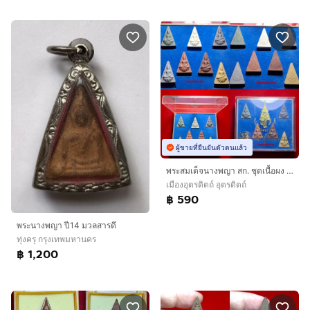
ผู้ขายที่ยืนยันตัวตนแล้ว
พระสมเด็จนางพญา สก. ชุดเนื้อผง 7 สี ปี 2547.
เมืองอุตรดิตถ์ อุตรดิตถ์
฿ 590
พระนางพญา ปี14 มวลสารดี
ทุ่งครุ กรุงเทพมหานคร
฿ 1,200