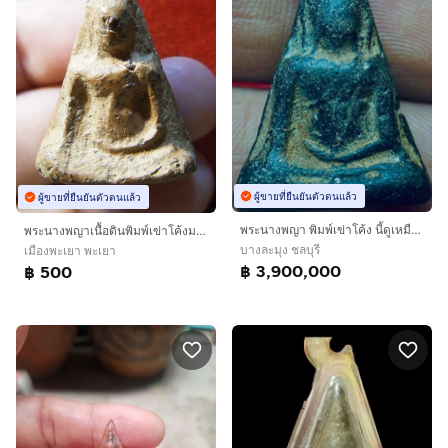
ผู้ขายที่ยืนยันตัวตนแล้ว
ผู้ขายที่ยืนยันตัวตนแล้ว
พระนางพญา พิมพ์เข่าโค้ง นี้ดูเหมือนจะเป็นพระเนื้อดินเผาสีเข้มที่ผ่านการลงรักโบราณลักษณะขององค์พระเป็นรูปทรงสามเหลี่ยม ประทับนั่งปางมารวิชัย โดยมีพุทธลักษณะที่อ่อนช้อยพระเครื่องปร
พระนางพญาเนื้อดินพิมพ์เข่าโค้งมวลสารชัดเจน
บางละมุง ชลบุรี
เมืองพะเยา พะเยา
฿ 3,900,000
฿ 500