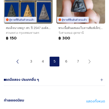
ผู้ขายที่ยืนยันตัวตนแล้ว
ผู้ขายที่ยืนยันตัวตนแล้ว
สมเด็จนางพญา​ สก​. ปี 2547 องค์ละ 150 บาทส่งฟรี คละสีส่ง
พระเนื้อดินผสมผงใบลานพิมพ์เล็ก(พระพิมพ์พระนางพญาพิมพ์เล็กไม่ทราบเกจิที่สร้าง(040322))พระบ้านพระเครื่องรางของมงคลพระบ้านพระเครื่องรางของมงคล
สวนหลวง กรุงเทพมหานคร
วังสามหมอ อุดรธานี
฿ 150
฿ 300
3
4
5
6
7
รถมือสอง ประเภทอื่น ๆ
ทำเลยอดนิยม
แสดงทั้งหมด