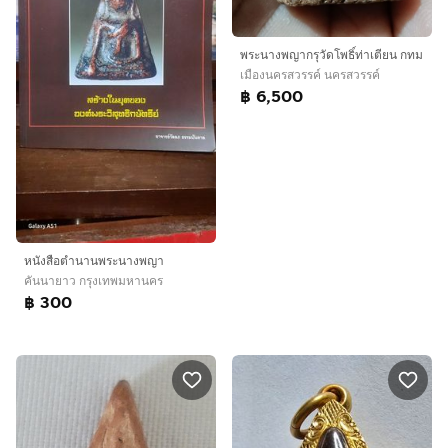
พระนางพญากรุวัดโพธิ์ท่าเตียน กทม
เมืองนครสวรรค์ นครสวรรค์
฿ 6,500
หนังสือตำนานพระนางพญา
คันนายาว กรุงเทพมหานคร
฿ 300