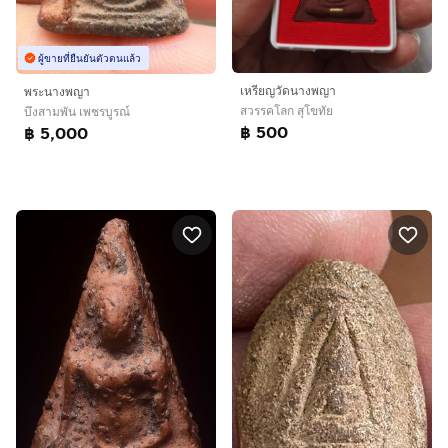
ผู้ขายที่ยืนยันตัวตนแล้ว
เหรียญวัดนางพญา
พระนางพญา
สวรรคโลก สุโขทัย
บึงสามพัน เพชรบูรณ์
฿ 500
฿ 5,000