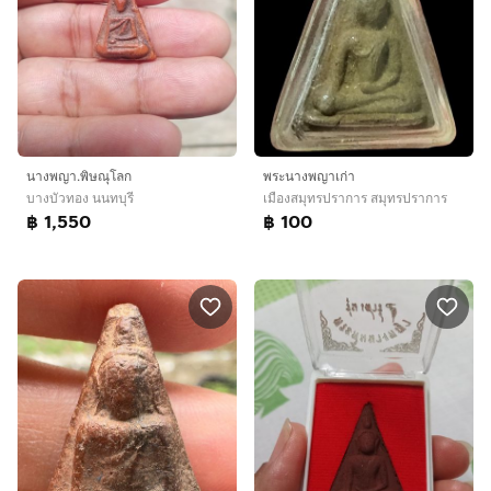
นางพญา.พิษ​ณ​ุ​โลก
พระนางพญาเก่า
บางบัวทอง นนทบุรี
เมืองสมุทรปราการ สมุทรปราการ
฿ 1,550
฿ 100