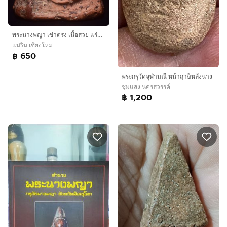
พระนางพญา เข่าตรง เนื้อสวย แร่ลอยชัดๆ ตามสภาพ เปิด650ครับ
แม่ริม เชียงใหม่
฿ 650
พระกรุวัดจุฬามณี หน้าฤาษีหลังนาง
ชุมแสง นครสวรรค์
฿ 1,200