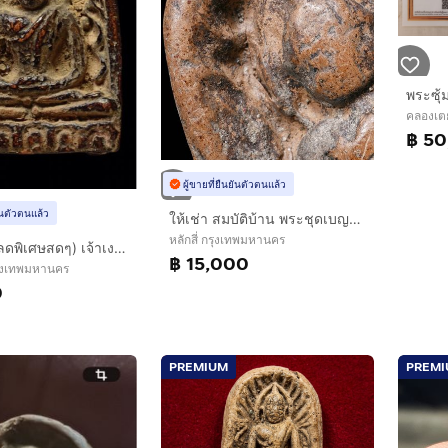
คลองเต
฿ 5
ผู้ขายที่ยืนยันตัวตนแล้ว
ยันตัวตนแล้ว
ให้เช่า สมบัติบ้าน พระชุดเบญจภาคี พระกำแพงซุ้มกอ พิมพ์ใหญ่ เจ้าเงาะ เนื้อเก่าจัด มีมวลสาร สภาพใช้
หลักสี่ กรุงเทพมหานคร
(ของขวัญ ลดพิเศษสดๆ) เจ้าเงาะ พระซุ้มกอ พิมพ์ใหญ่ มีลายกนก เนื้อดิน กรุลานทุ่งเศรษฐี จ.กำแพงเพชร " มีกูแล้วไม่จน "(สวยแท้ ราคาจับต้องได้)
฿ 15,000
รุงเทพมหานคร
0
PREMIUM
PREM