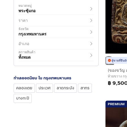
หมวดหมู่
พระซุ้มกอ
ราคา
จังหวัด
กรุงเทพมหานคร
อำเภอ
สภาพสินค้า
ทั้งหมด
ผู้ขายที่ยืน
ห้วยขวาง ก
ทำเลยอดนิยม ใน กรุงเทพมหานคร
฿ 9,50
คลองเตย
ประเวศ
ลาดกระบัง
สาทร
บางกะปิ
PREMIUM