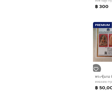
สะพานสูง กร
฿ 300
PREMIUM
คลองเตย กร
฿ 50,0