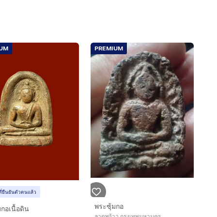
IUM
PREMIUM
ที่ยืนยันตัวตนแล้ว
พระซุ้มกอ
กอเนื้อดิน
ลาดพร้าว กรุงเทพมหานคร