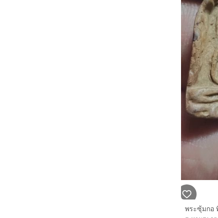
พระซุ้มกอ 