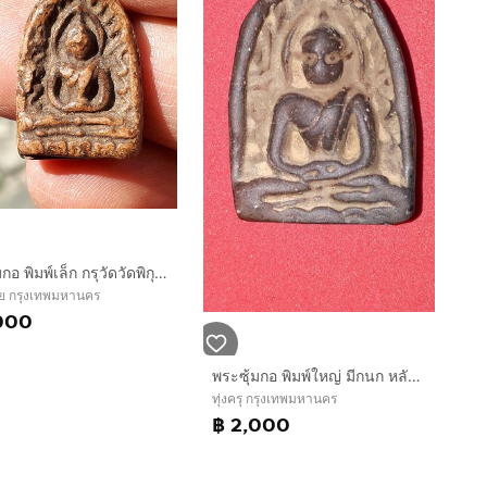
พระซุ้มกอ พิมพ์เล็ก กรุวัดวัดพิกุล กำแพงเพชร เนื้อดิน มีแร่ดอกมะขาม สีแดงเข้ม ผิวมันเงา แห้ง หลังสวย ตำหนิครบ กนกติดแขนด้านซ้าย ตามสูตร จับอ
ย กรุงเทพมหานคร
000
พระซุ้มกอ พิมพ์ใหญ่ มีกนก หลังสวย ไม่รู้กรุ กำแพงเพชร อายุประมาณ 700-800 ปี เนื้อดินเผา ละเอียดมาก เนื้อสีดำมัน อมน้ำตาล มีว่านดอกมะขามลอย จ
ทุ่งครุ กรุงเทพมหานคร
฿ 2,000