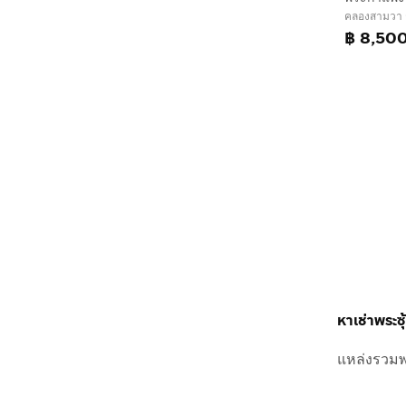
คลองสามวา 
฿ 8,50
หาเช่าพระซุ้
แหล่งรวมพร