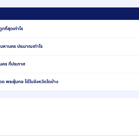
ที่สุดเท่าไร
พมหานคร ประมาณเท่าไร
นคร กี่ประกาศ
พระซุ้มกอ ได้ในจังหวัดใดบ้าง