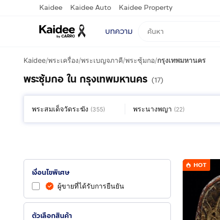
Kaidee
Kaidee Auto
Kaidee Property
บทความ
Kaidee
/
พระเครื่อง
/
พระเบญจภาคี
/
พระซุ้มกอ
/
กรุงเทพมหานคร
พระซุ้มกอ ใน กรุงเทพมหานคร
(17)
พระสมเด็จวัดระฆัง
พระนางพญา
(
355
)
(
22
)
HOT
เงื่อนไขพิเศษ
ผู้ขายที่ได้รับการยืนยัน
ตัวเลือกสินค้า