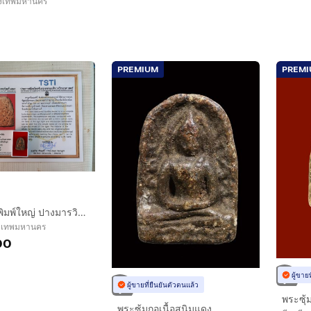
ุงเทพมหานคร
PREMIUM
PREM
พระซุ้มกอ พิมพ์ใหญ่ ปางมารวิชัย มีลายกนก กรุทุ่งเศรษฐี จ.กำแพงเพชร เนื้อดิน เนื้อเนียนละเอียด มวลสารลอย แห้ง เหี่ยว ยุบย่น สีพิกุล สีซีด พระ
ุงเทพมหานคร
00
ผู้ขาย
ผู้ขายที่ยืนยันตัวตนแล้ว
พระซุ้ม
พระซุ้มกอเนื้อสนิมแดง