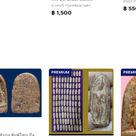
มีนบุรี
บางกะปิ กรุงเทพมหานคร
฿ 55
฿ 1,500
PREMIUM
PREM
พระกำแพงซุ้มกอ พิมพ์ใหญ่ มีลายกรกข้าง เนื้อเก่าจัด มีมวลสาร