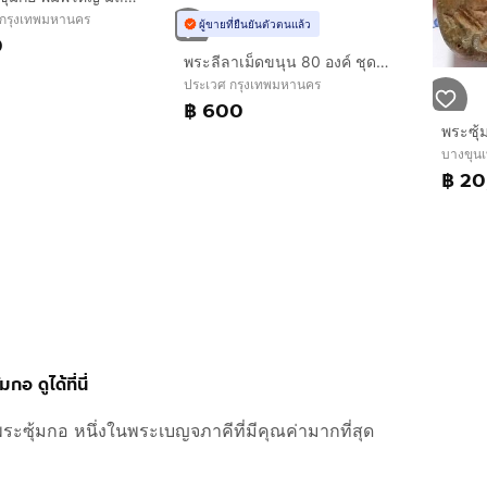
กรุงเทพมหานคร
ผู้ขายที่ยืนยันตัวตนแล้ว
0
พระลีลาเม็ดขนุน 80 องค์ ชุดสวยสมบูรณ์
ประเวศ กรุงเทพมหานคร
฿ 600
พระซุ้
บางขุน
฿ 2
มกอ ดูได้ที่นี่
ะซุ้มกอ หนึ่งในพระเบญจภาคีที่มีคุณค่ามากที่สุด