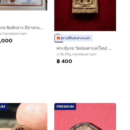
พระซุ้มกอ พิมพ์กลาง มีลายกนก กรุทุ่งเศรษฐี จ.กำแพงเพชร เนื้อดิน เนื้อเนียนละเอียด มวลสารลอย แห้ง เหี่ยว ยุบย่น สีพิกุล สีซีด พระหนาตัดขอบอย่
ย กรุงเทพมหานคร
ผู้ขายที่ยืนยันตัวตนแล้ว
0,000
พระซุ้มกอ วัดส่องตาแล(ใหม่) กำแพงเพชร
ภาษีเจริญ กรุงเทพมหานคร
฿ 400
IUM
PREMIUM