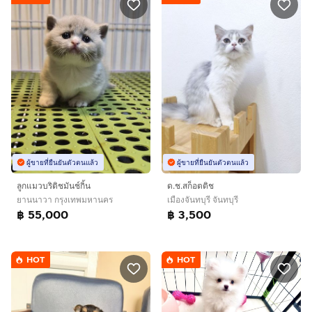
ผู้ขายที่ยืนยันตัวตนแล้ว
ผู้ขายที่ยืนยันตัวตนแล้ว
ลูกแมวบริติชมันช์กิ้น
ด.ช.สก็อตติช
ยานนาวา กรุงเทพมหานคร
เมืองจันทบุรี จันทบุรี
฿ 55,000
฿ 3,500
HOT
HOT