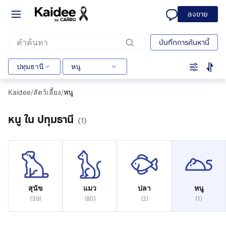
ลงขาย
บันทึกการค้นหานี้
ปทุมธานี
หนู
Kaidee
/
สัตว์เลี้ยง
/
หนู
หนู ใน ปทุมธานี
(1)
สุนัข
แมว
ปลา
หนู
(
39
)
(
80
)
(
2
)
(
1
)