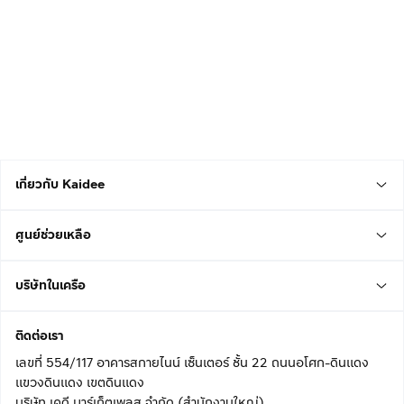
เกี่ยวกับ Kaidee
ศูนย์ช่วยเหลือ
บริษัทในเครือ
ติดต่อเรา
เลขที่ 554/117 อาคารสกายไนน์ เซ็นเตอร์ ชั้น 22 ถนนอโศก-ดินแดง
แขวงดินแดง เขตดินแดง
บริษัท เคดี มาร์เก็ตเพลส จำกัด (สำนักงานใหญ่)