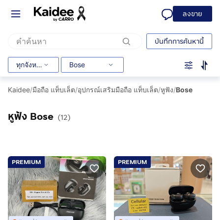
ลงขาย
บันทึกการค้นหานี้
ทุกจังหวัด
Bose
Kaidee
/
มือถือ แท็บเล็ต
/
อุปกรณ์เสริมมือถือ แท็บเล็ต
/
หูฟัง
/
Bose
หูฟัง Bose
(12)
PREMIUM
PREMIUM