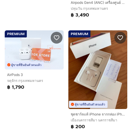
Airpods Gen4 (ANC) เครื่องศูนย์ พร้อมการตัดเสียงรบกวนแบบแอ็คทีฟ สภาพสวยมากๆ ประกันศูนย์ยาวๆถึง03/04/70 🔥🔥
ปทุมวัน กรุงเทพมหานคร
฿ 3,490
PREMIUM
PREMIUM
ผู้ขายที่ยืนยันตัวตนแล้ว
AirPods 3
จตุจักร กรุงเทพมหานคร
฿ 1,790
ผู้ขายที่ยืนยันตัวตนแล้ว
ชุดชาร์จแท้ iPhone จากกล่อง iPhone iPad หูฟัง Samsung Oppo LG สภาพใหม่ๆ
เมืองนครราชสีมา นครราชสีมา
฿ 200