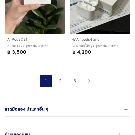
AirPods มือ1
🎧Air pods4 anc
ลาดพร้าว กรุงเทพมหานคร
บางกอกใหญ่ กรุงเทพมหานคร
฿ 3,500
฿ 4,290
1
2
3
รถมือสอง ประเภทอื่น ๆ
ทำเลยอดนิยม