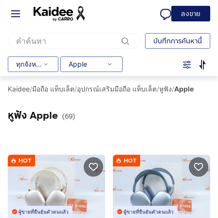
ลงขาย
บันทึกการค้นหานี้
ทุกจังหวัด
Apple
Kaidee
/
มือถือ แท็บเล็ต
/
อุปกรณ์เสริมมือถือ แท็บเล็ต
/
หูฟัง
/
Apple
หูฟัง Apple
(69)
HOT
HOT
ผู้ขายที่ยืนยันตัวตนแล้ว
ผู้ขายที่ยืนยันตัวตนแล้ว