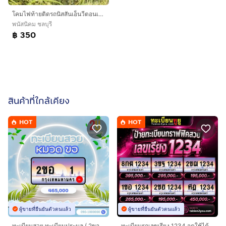
โคมไฟท้ายติดรถนิสสันเอ็นวีตอนเดียว
พนัสนิคม ชลบุรี
฿ 350
สินค้าที่ใกล้เคียง
HOT
HOT
ผู้ขายที่ยืนยันตัวตนแล้ว
ผู้ขายที่ยืนยันตัวตนแล้ว
ทะเบียนสวย ทะเบียนประมูล ( 2ขอ 1 ) ทะเบียนรถยนต์ ทะเบียนมงคล ทะเบียนผลรวมดี ทะเบียนทูยู ทะเบียนราคาถูก เลขมงคล มีหน้าร้าน ถูกกฎหมาย
ทะเบียนรถเลขเรียง 1234 จดใช้ได้ทันที