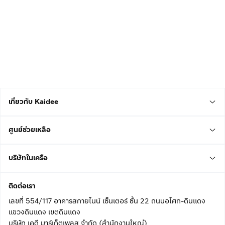
เกี่ยวกับ Kaidee
ศูนย์ช่วยเหลือ
บริษัทในเครือ
ติดต่อเรา
เลขที่ 554/117 อาคารสกายไนน์ เซ็นเตอร์ ชั้น 22 ถนนอโศก-ดินแดง
แขวงดินแดง เขตดินแดง
บริษัท เคดี มาร์เก็ตเพลส จำกัด (สำนักงานใหญ่)