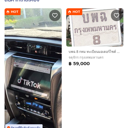
HOT
HOT
บพฉ 8 กทม ทะเบียนมอเตอร์ไซค์ มงคล หายาก
จตุจักร กรุงเทพมหานคร
฿ 59,000
ผู้ขายที่ยืนยันตัวตนแล้ว