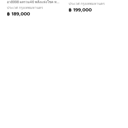
อว8998 ผลรวม46 พลังแห่งโชค​ ทะเบียนรถตู้8998 ทะเบียนป้ายฟ้า8998 ป้ายฟ้ารถตู้8998 หาทะเบียน8998ใส่รถตู้ต้องเลขนี้เฮงปังสุดยอด​ เจ้าของขายเอง
ประเวศ กรุงเทพมหานคร
ประเวศ กรุงเทพมหานคร
฿ 199,000
฿ 189,000