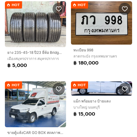
HOT
HOT
ทะเบียน 998
ยาง 235-45-18 ปี23 ยี่ห้อ Bridgestone turanza t005a
ลาดกระบัง กรุงเทพมหานคร
เมืองสมุทรปราการ สมุทรปราการ
฿ 180,000
฿ 5,000
HOT
HOT
แม็ก พร้อมยาง ป้ายแดง
บางใหญ่ นนทบุรี
฿ 15,000
ขายตู้แห้งCAR GO BOX สถลภาพ90%ภายในสวยไม่มีแตกร้าว