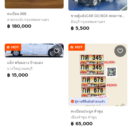
ทะเบียน 998
ขายตู้แห้งCAR GO BOX สถลภาพ90%ภายในสวยไม่มีแตกร้าว
ลาดกระบัง กรุงเทพมหานคร
มีนบุรี กรุงเทพมหานคร
฿ 180,000
฿ 5,500
HOT
HOT
แม็ก พร้อมยาง ป้ายแดง
บางใหญ่ นนทบุรี
฿ 15,000
ผู้ขายที่ยืนยันตัวตนแล้ว
ทะเบียนประมูล ลำพูน
เมืองลำพูน ลำพูน
฿ 65,000