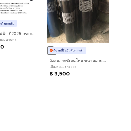
ยันตัวตนแล้ว
รถสามล้อไฟฟ้า ปี2025 กระบะบรรทุก ขนาดใหญ่ ยกดั้มได้ หลังคาเต็มคัน มอเตอร์ 1500 w. รุ่น RT Per 1500+หลังคาเต็มคัน เปิดข้างได้3 ด้าน
งเทพมหานคร
00
ผู้ขายที่ยืนยันตัวตนแล้ว
ถังลมออกซิเจนใหม่ ขนาดมาตรฐาน 6 คิว สำหรับงานตัดแก๊ส เชื่อมแก๊ส ให้ออกซิเจนปลา ของใหม่พร้อมใช้งาน จัดส่งทั่วไทย
เมืองระยอง ระยอง
฿ 3,500