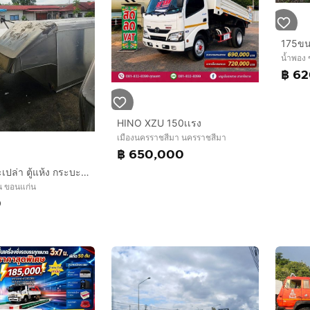
น้ำพอง
฿ 6
HINO XZU 150เเรง
เมืองนครราชสีมา นครราชสีมา
฿ 650,000
ขาย กระบะเปล่า ตู้แห้ง กระบะปิ้กอัพ
น ขอนแก่น
0