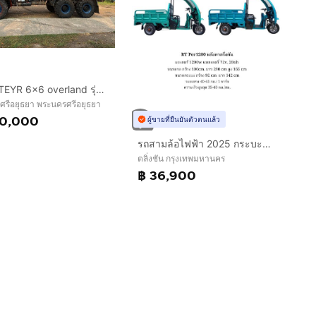
ขาย STEYR 6x6 overland รุ่น 1491 เหมาะ สำหรับทำรถบ้านสายโหด
รีอยุธยา พระนครศรีอยุธยา
90,000
ผู้ขายที่ยืนยันตัวตนแล้ว
รถสามล้อไฟฟ้า 2025 กระบะบรรทุก ขนาดใหญ่ ยกดั้มได้ พร้อมหลังคาครึ่งคัน มอเตอร์ 1500 w. รุ่น RT Per 1500 ขนาดรถ กว้าง 100cm. ยาว 290 cm
ตลิ่งชัน กรุงเทพมหานคร
฿ 36,900