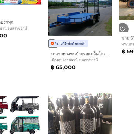
รถบรรทุก
ธานี อุบลราชธานี
000
ผู้ขายที่ยืนยันตัวตนแล้ว
พระนครศ
฿ 5
รถลากพ่วงขนย้ายรถแบล็คโฮเล็กมีแหนบไฟท้ายพิเศษ
เมืองอุบลราชธานี อุบลราชธานี
฿ 65,000