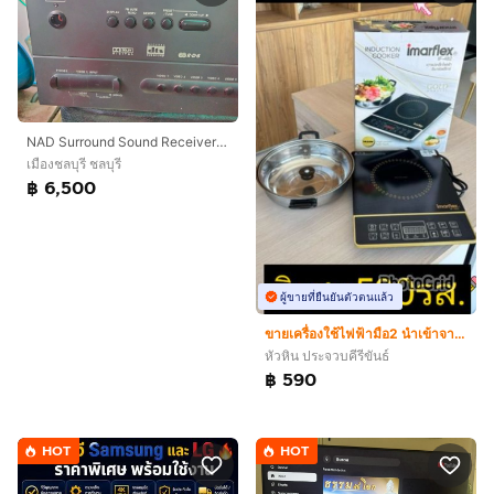
NAD Surround Sound Receiver T 760
เมืองชลบุรี ชลบุรี
฿ 6,500
ผู้ขายที่ยืนยันตัวตนแล้ว
ขายเครื่องใช้ไฟฟ้ามือ2 นำเข้าจากญี่ปุ่น
หัวหิน ประจวบคีรีขันธ์
฿ 590
HOT
HOT