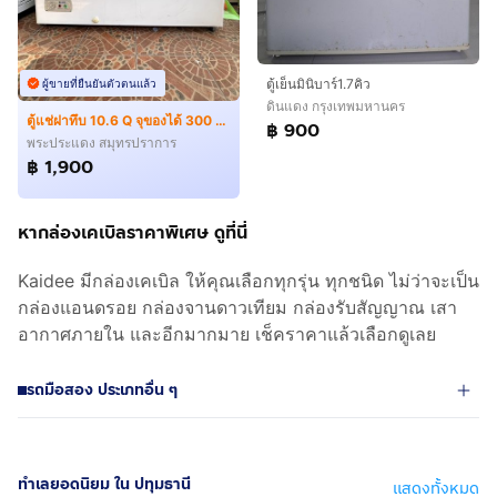
ตู้เย็นมินิบาร์1.7คิว
ผู้ขายที่ยืนยันตัวตนแล้ว
ดินแดง กรุงเทพมหานคร
ตู้แช่ฝาทึบ 10.6 Q จุของได้ 300 ลิตร ราคาถูกมาก
฿ 900
พระประแดง สมุทรปราการ
฿ 1,900
หากล่องเคเบิลราคาพิเศษ ดูที่นี่
Kaidee มีกล่องเคเบิล ให้คุณเลือกทุกรุ่น ทุกชนิด ไม่ว่าจะเป็น
กล่องแอนดรอย กล่องจานดาวเทียม กล่องรับสัญญาณ เสา
อากาศภายใน และอีกมากมาย เช็คราคาแล้วเลือกดูเลย
รถมือสอง ประเภทอื่น ๆ
ทำเลยอดนิยม ใน ปทุมธานี
แสดงทั้งหมด