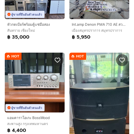
ผู้ขายที่ยืนยันตัวตนแล้ว
หัวกดเบียร์พร้อมตู้แช่มือสอง
Int.amp Denon PMA 710 AE สวยมาก เสียงดี
สันทราย เชียงใหม่
เมืองสมุทรปราการ สมุทรปราการ
฿ 35,000
฿ 5,950
HOT
HOT
ผู้ขายที่ยืนยันตัวตนแล้ว
แอมคาราโอเกะ BossWood
สะพานสูง กรุงเทพมหานคร
฿ 4,400