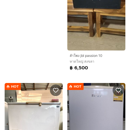
ลำโพง jbl passion 10
หาดใหญ่ สงขลา
฿ 6,500
HOT
HOT