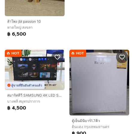
ลำโพง jbl passion 10
หาดใหญ่ สงขลา
฿ 6,500
HOT
HOT
ผู้ขายที่ยืนยันตัวตนแล้ว
สมาร์ททีวี SAMSUNG 4K LED SMART TV 43 นิ้ว มือสอง ประกันศูนย์
บางพลี สมุทรปราการ
฿ 4,500
ตู้เย็นมินิบาร์1.7คิว
ดินแดง กรุงเทพมหานคร
฿ 900