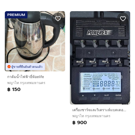
PREMIUM
ผู้ขายที่ยืนยันตัวตนแล้ว
กาต้มน้ำไฟฟ้ายี่ห้อelife
พญาไท กรุงเทพมหานคร
฿ 150
เครื่องชาร์จและวิเคราะห์แบตเตอรี่ POWEREX MH-C9000 มือสอง สภาพ 90 เปอร์เซ็นต์
พญาไท กรุงเทพมหานคร
฿ 900