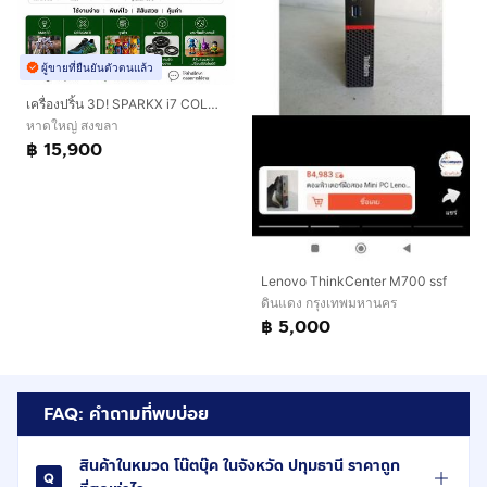
ผู้ขายที่ยืนยันตัวตนแล้ว
เครื่องปริ้น 3D! SPARKX i7 COLOR COMBO พิมพ์ได้สูงสุด 4 สี จบในเครื่องเดียว
หาดใหญ่ สงขลา
฿ 15,900
Lenovo ThinkCenter M700 ssf
ดินแดง กรุงเทพมหานคร
฿ 5,000
FAQ: คำถามที่พบบ่อย
สินค้าในหมวด โน๊ตบุ๊ค ในจังหวัด ปทุมธานี ราคาถูก