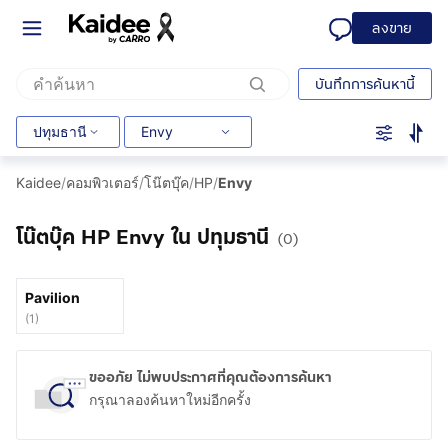
ลงขาย
บันทึกการค้นหานี้
ปทุมธานี
Envy
Kaidee
/
คอมพิวเตอร์
/
โน๊ตบุ๊ค
/
HP
/
Envy
โน๊ตบุ๊ค HP Envy ใน ปทุมธานี
(0)
Pavilion
(
1
)
ขออภัย ไม่พบประกาศที่คุณต้องการค้นหา
กรุณาลองค้นหาใหม่อีกครั้ง