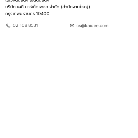
แขวงดินแดง เขตดินแดง
บริษัท เคดี มาร์เก็ตเพลส จำกัด (สำนักงานใหญ่)
กรุงเทพมหานคร 10400
02 108 8531
cs@kaidee.com
ติดตามเรา
เพื่อประสบการณ์ใช้งานที่ดีขึ้น
© 2568 บริษัท เคดี มาร์เก็ตเพลส จำกัด