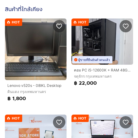
สินค้าที่ใกล้เคียง
HOT
HOT
ผู้ขายที่ยืนยันตัวตนแล้ว
คอม PC i5-12600K + RAM 48GB + Arc A770 16GB + SSD 1.75TB
จตุจักร กรุงเทพมหานคร
฿ 22,000
Lenovo v520s - 08IKL Desktop
ดินแดง กรุงเทพมหานคร
฿ 1,800
HOT
HOT