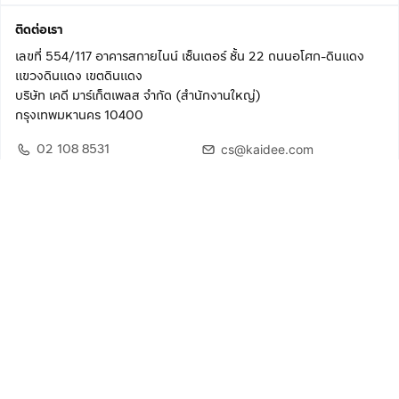
ติดต่อเรา
เลขที่ 554/117 อาคารสกายไนน์ เซ็นเตอร์ ชั้น 22 ถนนอโศก-ดินแดง
แขวงดินแดง เขตดินแดง
บริษัท เคดี มาร์เก็ตเพลส จำกัด (สำนักงานใหญ่)
กรุงเทพมหานคร 10400
02 108 8531
cs@kaidee.com
ติดตามเรา
เพื่อประสบการณ์ใช้งานที่ดีขึ้น
© 2568 บริษัท เคดี มาร์เก็ตเพลส จำกัด