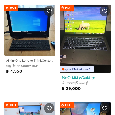
HOT
HOT
All-in-One Lenovo ThinkCenter E73z
พญาไท กรุงเทพมหานคร
ผู้ขายที่ยืนยันตัวตนแล้ว
฿ 4,550
โน๊ตบุ๊ค MSI รุ่นใหม่ล่าสุด
เมืองนนทบุรี นนทบุรี
฿ 29,000
HOT
HOT