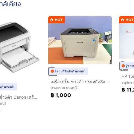
ใกล้เคียง
HOT
HOT
ผู้ขาย
ผู้ขายที่ยืนยันตัวตนแล้ว
เครื่องปริ้น ขาวดำ ประหยัดSamsung ProXpress M4020NDเลเซอร์ขาว-ดำ
จตุจักร
ยันตัวตนแล้ว
บางกรวย นนทบุรี
฿ 11
฿ 1,000
ขายส่ง ขั้นต่ำ5ตัว Canon เครื่องปริ้น LBP6030w เลเซอร์ขาวดำ
บุรี
0