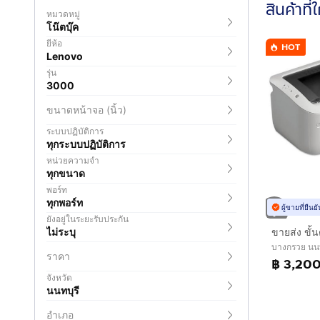
สินค้าที่
หมวดหมู่
โน๊ตบุ๊ค
ยี่ห้อ
HOT
Lenovo
รุ่น
3000
ขนาดหน้าจอ (นิ้ว)
ระบบปฏิบัติการ
ทุกระบบปฏิบัติการ
หน่วยความจำ
ทุกขนาด
พอร์ท
ทุกพอร์ท
ผู้ขายที่ยืน
ยังอยู่ในระยะรับประกัน
ไม่ระบุ
บางกรวย นนท
ราคา
฿ 3,20
จังหวัด
นนทบุรี
อำเภอ