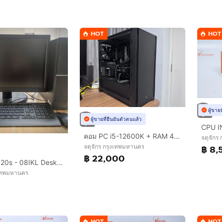
HOT
HOT
ผู้ขาย
ผู้ขายที่ยืนยันตัวตนแล้ว
CPU I
คอม PC i5-12600K + RAM 48GB + Arc A770 16GB + SSD 1.75TB
จตุจักร
จตุจักร กรุงเทพมหานคร
฿ 8,
฿ 22,000
Lenovo v520s - 08IKL Desktop
งเทพมหานคร
HOT
HOT