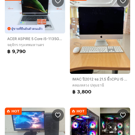
ผู้ขายที่ยืนยันตัวตนแล้ว
ACER ASPIRE 5 Core i5-1135G7 RAM16.512GB
จตุจักร กรุงเทพมหานคร
฿ 9,790
IMAC ปี2012 จอ 21.5 นี้วCPU I5 RAM 8 G HDD 1000G พร้อม เมาร์ คีย์บอร์ด MAC และ กล่อง
คลองหลวง ปทุมธานี
฿ 3,800
HOT
HOT