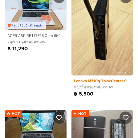
ผู้ขายที่ยืนยันตัวตนแล้ว
ACER ASPIRE LITE16 Core i5-1334U RAM16.512GB
จตุจักร กรุงเทพมหานคร
฿ 11,290
Lenovo M710q ThinkCenter SSF (แค่ Harddisk ก็ คุ้มแล้ว)
พญาไท กรุงเทพมหานคร
฿ 5,500
HOT
HOT