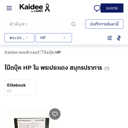
ลงขาย
บันทึกการค้นหานี้
พระประแดง
HP
Kaidee
/
คอมพิวเตอร์
/
โน๊ตบุ๊ค
/
HP
โน๊ตบุ๊ค HP ใน พระประแดง สมุทรปราการ
(1)
Elitebook
(
1
)