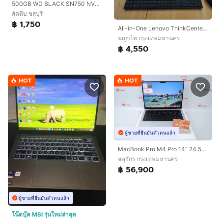
500GB WD BLACK SN750 NVMe SSD
สัตหีบ ชลบุรี
฿ 1,750
All-in-One Lenovo ThinkCenter E73z
พญาไท กรุงเทพมหานคร
฿ 4,550
HOT
HOT
ผู้ขายที่ยืนยันตัวตนแล้ว
MacBook Pro M4 Pro 14" 24.512GB Batt96 08.2026
จตุจักร กรุงเทพมหานคร
฿ 56,900
ผู้ขายที่ยืนยันตัวตนแล้ว
โน๊ตบุ๊ค MSI รุ่นใหม่ล่าสุด