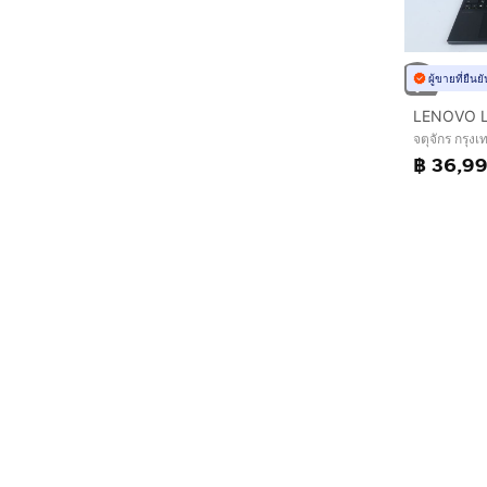
ผู้ขายที่ยืน
จตุจักร กรุ
฿ 36,9