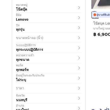
หมวดหมู่
โน๊ตบุ๊ค
ยี่ห้อ
ผู้ขายที่ยืน
Lenovo
โน๊ตบุค L
รุ่น
บางใหญ่ นนท
ทุกรุ่น
฿ 6,90
ขนาดหน้าจอ (นิ้ว)
ระบบปฏิบัติการ
ทุกระบบปฏิบัติการ
หน่วยความจำ
ทุกขนาด
พอร์ท
ทุกพอร์ท
ยังอยู่ในระยะรับประกัน
ไม่ระบุ
ราคา
จังหวัด
นนทบุรี
อำเภอ
บางใหญ่