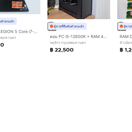
ยันตัวตนแล้ว
ผู้ขายที่ยืนยันตัวตนแล้ว
ผู้ขาย
LENOVO LEGION 5 Core i7-14700HX.RTX5050 RAM24.1TB
คอม PC i5-12600K + RAM 48GB + Arc A770 16GB + SSD 1.75TB
งเทพมหานคร
จตุจักร กรุงเทพมหานคร
ห้างฉัต
90
฿ 22,500
฿ 1,