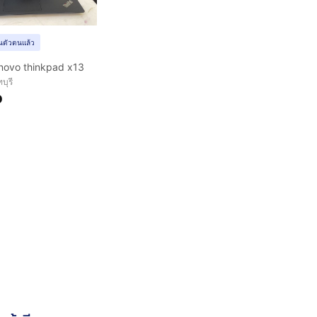
ยันตัวตนแล้ว
enovo thinkpad x13
บุรี
0