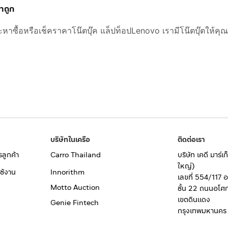
คาถูก
ะหาซื้อหรือเช็คราคาโน๊ตบุ๊ค แล็ปท็อปLenovo เรามีโน๊ตบุ๊ตให้คุ
บริษัทในเครือ
ติดต่อเรา
รลูกค้า
Carro Thailand
บริษัท เคดี มาร์
ใหญ่)
ช้งาน
Innorithm
เลขที่ 554/117 
Motto Auction
ชั้น 22 ถนนอโศ
เขตดินแดง
Genie Fintech
กรุงเทพมหานคร