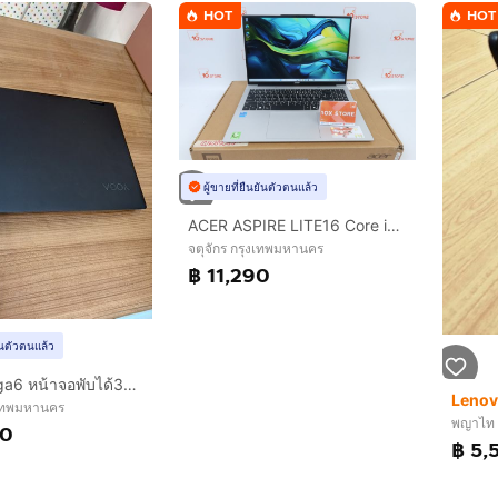
HOT
HOT
ผู้ขายที่ยืนยันตัวตนแล้ว
ACER ASPIRE LITE16 Core i5-1334U RAM16.512GB
จตุจักร กรุงเทพมหานคร
฿ 11,290
ยันตัวตนแล้ว
lenovo yoga6 หน้าจอพับได้360 ใช้งานน้อยมากก
งเทพมหานคร
พญาไท 
00
฿ 5,