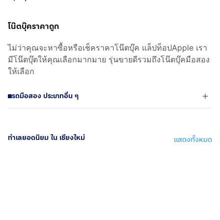
โน๊ตบุ๊คราคาถูก
ไม่ว่าคุณจะหาซื้อหรือเช็คราคาโน๊ตบุ๊ค แล็ปท็อปApple เรา
มีโน๊ตบุ๊ตให้คุณเลือกมากมาย รุ่นขายดีรวมถึงโน๊ตบุ๊คมือสอง
ให้เลือก
รถมือสอง ประเภทอื่น ๆ
ทำเลยอดนิยม ใน เชียงใหม่
แสดงทั้งหมด