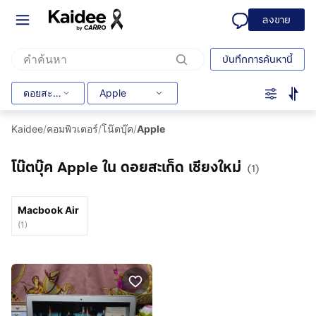
ลงขาย
บันทึกการค้นหานี้
ดอยสะเก็ด
Apple
Kaidee
/
คอมพิวเตอร์
/
โน๊ตบุ๊ค
/
Apple
โน๊ตบุ๊ค Apple ใน ดอยสะเก็ด เชียงใหม่
(1)
Macbook Air
(
1
)