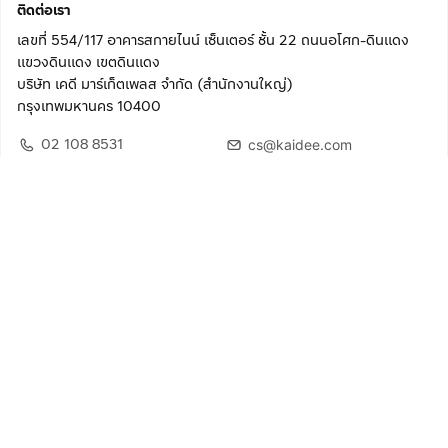
ติดต่อเรา
เลขที่ 554/117 อาคารสกายไนน์ เซ็นเตอร์ ชั้น 22 ถนนอโศก-ดินแดง
แขวงดินแดง เขตดินแดง
บริษัท เคดี มาร์เก็ตเพลส จำกัด (สำนักงานใหญ่)
กรุงเทพมหานคร 10400
02 108 8531
cs@kaidee.com
ติดตามเรา
เพื่อประสบการณ์ใช้งานที่ดีขึ้น
© 2568 บริษัท เคดี มาร์เก็ตเพลส จำกัด