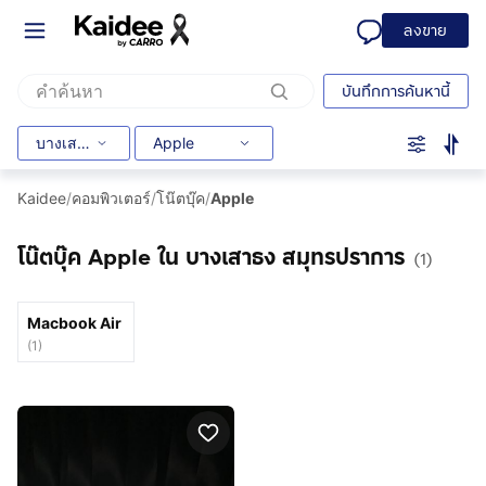
ลงขาย
บันทึกการค้นหานี้
บางเสาธง
Apple
Kaidee
/
คอมพิวเตอร์
/
โน๊ตบุ๊ค
/
Apple
โน๊ตบุ๊ค Apple ใน บางเสาธง สมุทรปราการ
(1)
Macbook Air
(
1
)