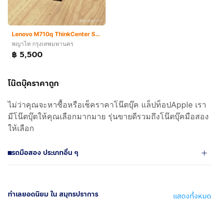
Lenovo M710q ThinkCenter SSF (แค่ Harddisk ก็ คุ้มแล้ว)
พญาไท กรุงเทพมหานคร
฿ 5,500
โน๊ตบุ๊คราคาถูก
ไม่ว่าคุณจะหาซื้อหรือเช็คราคาโน๊ตบุ๊ค แล็ปท็อปApple เรา
มีโน๊ตบุ๊ตให้คุณเลือกมากมาย รุ่นขายดีรวมถึงโน๊ตบุ๊คมือสอง
ให้เลือก
รถมือสอง ประเภทอื่น ๆ
ทำเลยอดนิยม ใน สมุทรปราการ
แสดงทั้งหมด