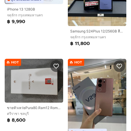
iPhone 13 128GB
จตุจักร กรุงเทพมหานคร
฿ 9,990
Samsung S24Plus 12/256GB สีม่วง
จตุจักร กรุงเทพมหานคร
฿ 11,800
HOT
HOT
ขายหัวเหว่ย​Pura80.Ram12 Rom256
ศรีราชา ชลบุรี
฿ 8,600