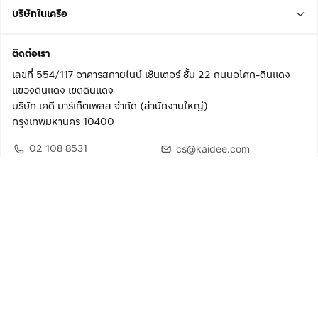
บริษัทในเครือ
ติดต่อเรา
เลขที่ 554/117 อาคารสกายไนน์ เซ็นเตอร์ ชั้น 22 ถนนอโศก-ดินแดง
แขวงดินแดง เขตดินแดง
บริษัท เคดี มาร์เก็ตเพลส จำกัด (สำนักงานใหญ่)
กรุงเทพมหานคร 10400
02 108 8531
cs@kaidee.com
ติดตามเรา
เพื่อประสบการณ์ใช้งานที่ดีขึ้น