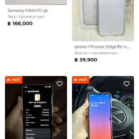
Samsung Trifold 512 gb
วัฒนา กรุงเทพมหานคร
฿ 166,000
Iphone 17Promax 256gb สีขาวเครื่องสวย ยกกล่อง เดิมๆสุขภาพแบต 94%ประกันเหลือ 30/11/2569อุปกรณ์ สายชาร์จแท้ กล่องเดิมเลขตรงกล่องนัดรับได้ รามอินทรา83 กม8 กม9
คันนายาว กรุงเทพมหานคร
฿ 39,900
HOT
HOT