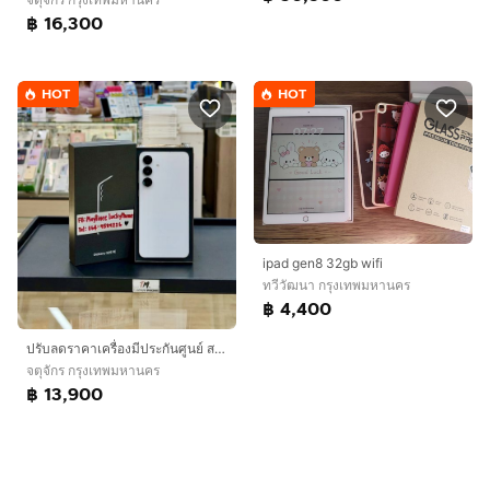
฿ 16,300
HOT
HOT
ipad gen8 32gb wifi
ทวีวัฒนา กรุงเทพมหานคร
฿ 4,400
ปรับลดราคาเครื่องมีประกันศูนย์ สภาพสวยมากSamsung S25FE Ram8 Rom 128GB สีขาว
จตุจักร กรุงเทพมหานคร
฿ 13,900