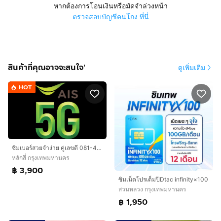
หากต้องการโอนเงินหรือมัดจำล่วงหน้า
ตรวจสอบบัญชีคนโกง ที่นี่
สินค้าที่คุณอาจจะสนใจ'
ดูเพิ่มเติม
HOT
ซิมเบอร์สวยจำง่าย คู่เลขดี 081-423-2824
หลักสี่ กรุงเทพมหานคร
฿ 3,900
ซิมเน็ตโปรเต็มปีDtac infinity×100
สวนหลวง กรุงเทพมหานคร
฿ 1,950