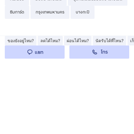
ซิมการ์ด
กรุงเทพมหานคร
บางกะปิ
ของยังอยู่ไหม?
ลดได้ไหม?
ผ่อนได้ไหม?
นัดรับได้ที่ไหน?
เ
โทร
แชท