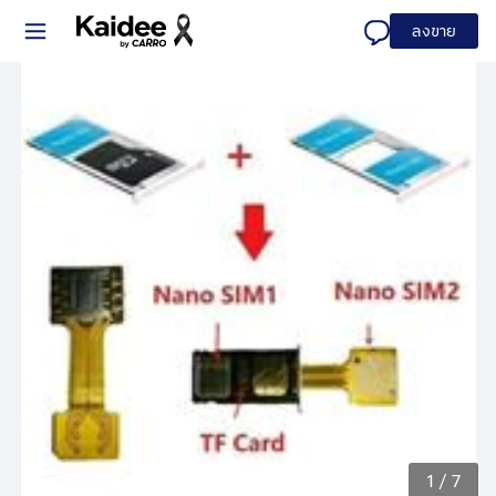
ลงขาย
1
/
7