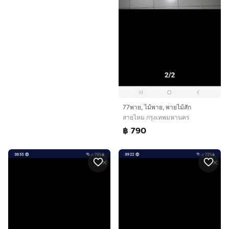
77พาย, ไม้พาย, พายไม้สัก
สายไหม กรุงเทพมหานคร
฿ 790