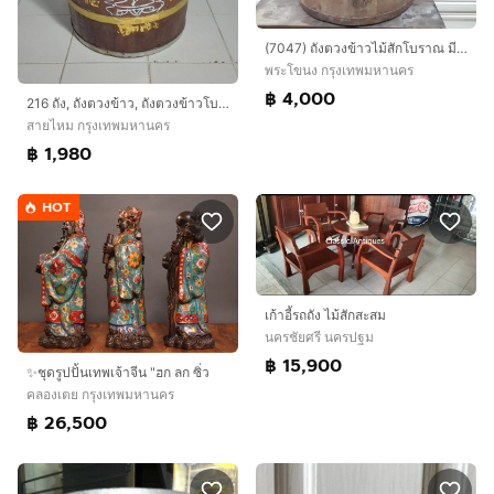
(7047) ถังตวงข้าวไม้สักโบราณ มีตราครุฑ
พระโขนง กรุงเทพมหานคร
฿ 4,000
216 ถัง, ถังตวงข้าว, ถังตวงข้าวโบราณ
สายไหม กรุงเทพมหานคร
฿ 1,980
HOT
เก้าอี้รถถัง ไม้สักสะสม
นครชัยศรี นครปฐม
฿ 15,900
✨ชุดรูปปั้นเทพเจ้าจีน "ฮก ลก ซิ่ว
คลองเตย กรุงเทพมหานคร
฿ 26,500