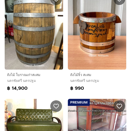
ถังไม้ โบราณเก่าสะสม
ถังไม้จิ๋ว สะสม
นครชัยศรี นครปฐม
นครชัยศรี นครปฐม
฿ 14,900
฿ 990
PREMIUM