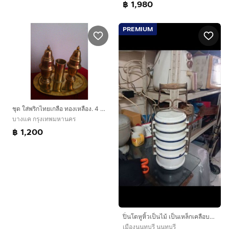
฿ 1,980
PREMIUM
ชุด ใส่พริกไทยเกลือ ทองเหลือง. 4 ชิ้น
บางแค กรุงเทพมหานคร
฿ 1,200
ปิ่นโตหูหิ้วเป็นไม้ เป็นเหล็กเคลือบอีนาเมล Vintage ตรา Kockums Sweden หรือตรามงกุฎสวีเดน อายุประมาณ60-90 ปี สภาพสมบูรณ์
เมืองนนทบุรี นนทบุรี