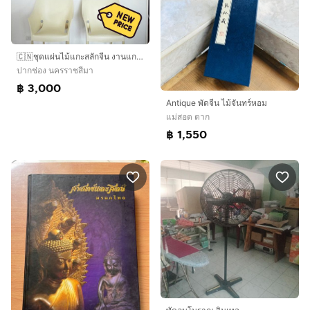
🇨🇳ชุดแผ่นไม้แกะสลักจีน งานแกะมือ จำนวน 3 ชิ้น – ขนาด 45 × 85 ซม.
ปากช่อง นครราชสีมา
฿ 3,000
Antique พัดจีน ไม้จันทร์หอม
แม่สอด ตาก
฿ 1,550