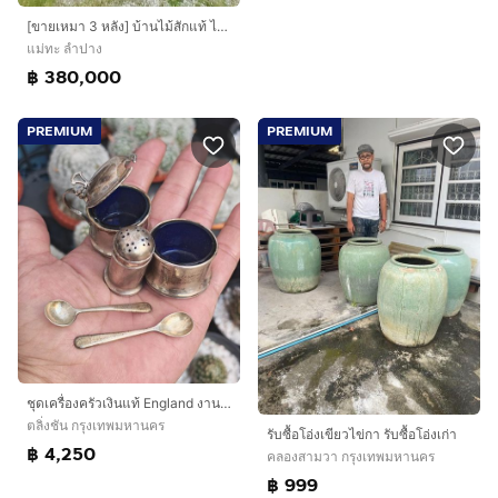
[ขายเหมา 3 หลัง] บ้านไม้สักแท้ ไม้เก่าสะสม เสาใหญ่ บันไดไม้แผ่นเดียว
แม่ทะ ลำปาง
฿ 380,000
PREMIUM
PREMIUM
ชุดเครื่องครัวเงินแท้​ England​ งานเก่า​ หายากมากๆ​ ราคาแบ่งปันครับ
ตลิ่งชัน กรุงเทพมหานคร
รับซื้อโอ่งเขียวไข่กา รับซื้อโอ่งเก่า
฿ 4,250
คลองสามวา กรุงเทพมหานคร
฿ 999