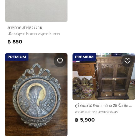
ภาพวาดเก่าๆสวยงาม
เมืองสมุทรปราการ สมุทรปราการ
฿ 850
PREMIUM
PREMIUM
ตู้ใส่ของไม้สักเก่า กว้าง 25 นิ้ว ลึก 1 ฟุต สูง 3 ฟุต งานสวยมากครับ
สวนหลวง กรุงเทพมหานคร
฿ 5,900