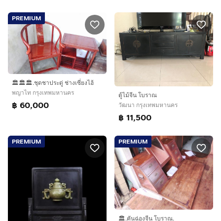
PREMIUM
🏛🏛🏛.ชุดชาประดู่ ช่างเซี่ยงไฮ้
พญาไท กรุงเทพมหานคร
ตู้ไม้จีน โบราณ
฿ 60,000
วัฒนา กรุงเทพมหานคร
฿ 11,500
PREMIUM
PREMIUM
🏛.คันฉ่องจีน โบราณ.