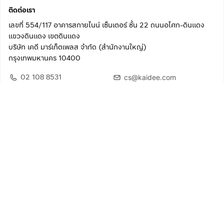
ติดต่อเรา
เลขที่ 554/117 อาคารสกายไนน์ เซ็นเตอร์ ชั้น 22 ถนนอโศก-ดินแดง
แขวงดินแดง เขตดินแดง
บริษัท เคดี มาร์เก็ตเพลส จำกัด (สำนักงานใหญ่)
กรุงเทพมหานคร 10400
02 108 8531
cs@kaidee.com
ติดตามเรา
เพื่อประสบการณ์ใช้งานที่ดีขึ้น
© 2568 บริษัท เคดี มาร์เก็ตเพลส จำกัด