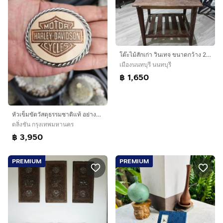
โต๊ะไม้สักเก่า วินเทจ ขนาดกว้าง 20นิ้ว ยาว 15นิ้ว สูง 20นิ้ว เป็นไม้สักเก่าจริงทั้งตัว
เมืองนนทบุรี นนทบุรี
฿ 1,650
หัวเข็มขัดวัสดุธรรมชาติแท้​ อย่างสวย​ ราคาดีที่สุดครับ
ตลิ่งชัน กรุงเทพมหานคร
฿ 3,950
PREMIUM
PREMIUM