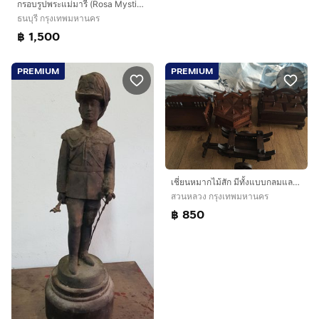
กรอบรูปพระแม่มารี (Rosa Mystica) สไตล์อาร์ตนูโว (Art Nouveau) พร้อม กรอบกะไหล่เงิน
ธนบุรี กรุงเทพมหานคร
฿ 1,500
PREMIUM
PREMIUM
เชี่ยนหมากไม้สัก มีทั้งแบบกลมและแบบเหลื่ยมและเกวียนลากเ ลื่อน ใช้ไม้เก่าทำครับ ถ้าหากจะดูสินค้าเพิ่มเติมกดไปที่ M2740638 ครับ เลิกสะสมครับผม
สวนหลวง กรุงเทพมหานคร
฿ 850