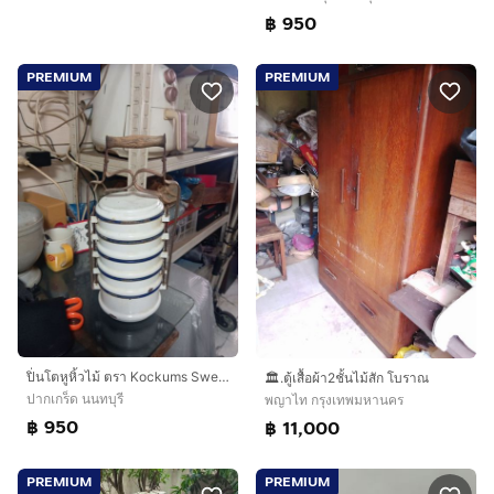
฿ 950
PREMIUM
PREMIUM
ปิ่นโตหูหิ้วไม้ ตรา Kockums Sweden เป็นเหล็กเคลือบอีนาเมล ขนาด 12ซม. 5ชั้น เป็นของเก่ามาก และสภาพดีสมบูรณ์
🏛.ตู้เสื้อผ้า2ชั้นไม้สัก โบราณ
ปากเกร็ด นนทบุรี
พญาไท กรุงเทพมหานคร
฿ 950
฿ 11,000
PREMIUM
PREMIUM