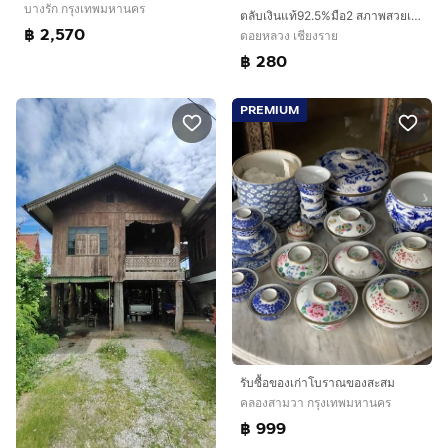
บางรัก กรุงเทพมหานคร
ตลับเงินแท้92.5%มือ2 สภาพสวยเหมือนใหม่ ใส่พระสมเด็จ
฿ 2,570
ดอยหลวง เชียงราย
฿ 280
PREMIUM
รับซื้อของเก่าโบราณของสะสม
คลองสามวา กรุงเทพมหานคร
฿ 999