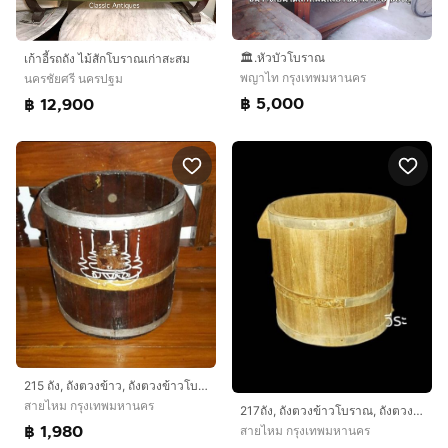
🏛.หัวบัวโบราณ
เก้าอี้รถถัง ไม้สักโบราณเก่าสะสม
พญาไท กรุงเทพมหานคร
นครชัยศรี นครปฐม
฿ 5,000
฿ 12,900
215 ถัง, ถังตวงข้าว, ถังตวงข้าวโบราณ
สายไหม กรุงเทพมหานคร
217ถัง, ถังตวงข้าวโบราณ, ถังตวงข้าว
฿ 1,980
สายไหม กรุงเทพมหานคร