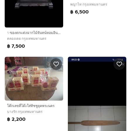
พญาไท กรุงเทพมหานคร
฿ 6,500
✨ของตกแต่งฉากไม้จันทน์หอมอินเลย์หยกจีน
คลองเตย กรุงเทพมหานคร
฿ 7,500
โค๊กเลขที่โต๊ะใส่ทิชชูยุคพระนคร
บางรัก กรุงเทพมหานคร
฿ 2,200