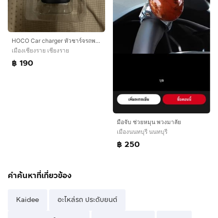
HOCO Car charger หัวชาร์จรถพร้อมบลูทูธ ของแท้ ราคารวมส่ง
เมืองเชียงราย เชียงราย
฿ 190
มือจับ ช่วยหมุน​ พวงมาลัย​
เมืองนนทบุรี นนทบุรี
฿ 250
คำค้นหาที่เกี่ยวข้อง
Kaidee
อะไหล่รถ ประดับยนต์