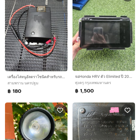
จอHonda HRV ตัว Elimited ปี 2016 มีจอ+กล้องหลัง ใช้งานปกติขนาด7นิ้ว 📌​ราคารวมส่งขนส่งนะคะ
เครื่องไล่หนูอัลตราโซนิคสําหรับรถยนต์ 12V พร้อมเซ็นเซอร์อัจฉริยะ
ทุ่งครุ กรุงเทพมหานคร
สามพราน นครปฐม
฿ 1,500
฿ 180