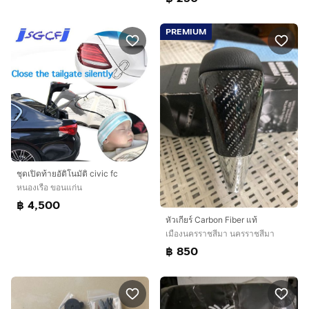
PREMIUM
ชุดเปิดท้ายอัติโนมัติ civic fc
หนองเรือ ขอนแก่น
฿ 4,500
หัวเกียร์ Carbon Fiber แท้
เมืองนครราชสีมา นครราชสีมา
฿ 850