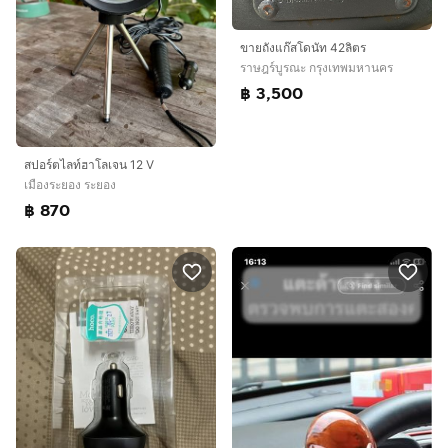
ขายถังแก๊สโดนัท 42ลิตร
ราษฎร์บูรณะ กรุงเทพมหานคร
฿ 3,500
สปอร์ตไลท์ฮาโลเจน 12 V
เมืองระยอง ระยอง
฿ 870