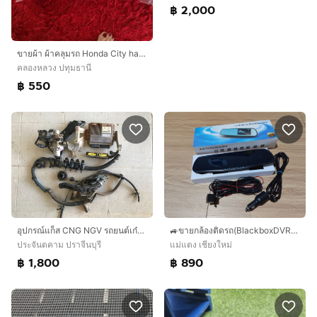
฿ 2,000
ขายผ้า ผ้าคลุมรถ Honda City hatchback ehev
คลองหลวง ปทุมธานี
฿ 550
อุปกรณ์แก็ส CNG NGV รถยนต์เก๋ง Toyota altis 1.6G
🚙ขายกล้องติดรถ(BlackboxDVR)หน้า-หลังรุ่น Y-3000
ประจันตคาม ปราจีนบุรี
แม่แตง เชียงใหม่
฿ 1,800
฿ 890