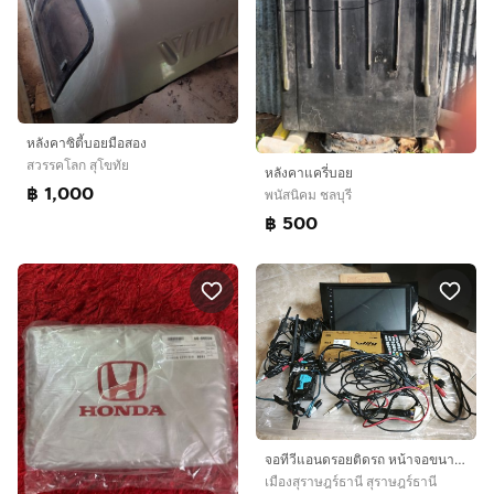
หลังคาซิตี้บอยมือสอง
สวรรคโลก สุโขทัย
หลังคาแครี่บอย
฿ 1,000
พนัสนิคม ชลบุรี
฿ 500
จอทีวีแอนดรอยติดรถ หน้าจอขนาด 10 นิ้ว
เมืองสุราษฎร์ธานี สุราษฎร์ธานี