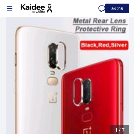
ลงขาย
1
/
7