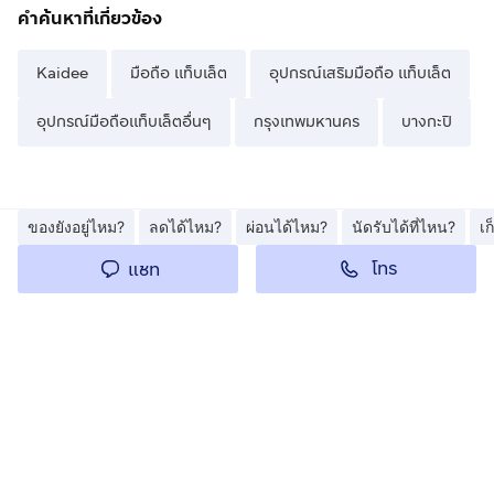
คำค้นหาที่เกี่ยวข้อง
Kaidee
มือถือ แท็บเล็ต
อุปกรณ์เสริมมือถือ แท็บเล็ต
อุปกรณ์มือถือแท็บเล็ตอื่นๆ
กรุงเทพมหานคร
บางกะปิ
ของยังอยู่ไหม?
ลดได้ไหม?
ผ่อนได้ไหม?
นัดรับได้ที่ไหน?
เ
โทร
แชท