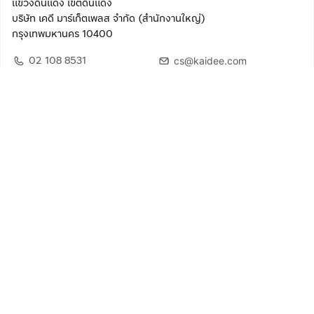
แขวงดินแดง เขตดินแดง
บริษัท เคดี มาร์เก็ตเพลส จำกัด (สำนักงานใหญ่)
กรุงเทพมหานคร 10400
02 108 8531
cs@kaidee.com
ติดตามเรา
เพื่อประสบการณ์ใช้งานที่ดีขึ้น
© 2568 บริษัท เคดี มาร์เก็ตเพลส จำกัด