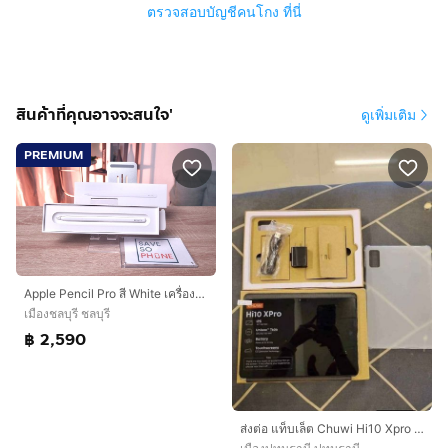
ตรวจสอบบัญชีคนโกง ที่นี่
สินค้าที่คุณอาจจะสนใจ'
ดูเพิ่มเติม
PREMIUM
Apple Pencil Pro สี White เครื่องสวย ราคาเพียง 2,590.- มีประกันร้าน 60 วัน
เมืองชลบุรี ชลบุรี
฿ 2,590
ส่งต่อ แท็บเล็ต Chuwi Hi10 Xpro LTE4G ram4/128gb Gray android 13 ใส่ซิมได้ สภาพใหม่90%