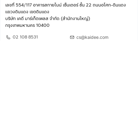
เลขที่ 554/117 อาคารสกายไนน์ เซ็นเตอร์ ชั้น 22 ถนนอโศก-ดินแดง
แขวงดินแดง เขตดินแดง
บริษัท เคดี มาร์เก็ตเพลส จำกัด (สำนักงานใหญ่)
กรุงเทพมหานคร 10400
02 108 8531
cs@kaidee.com
ติดตามเรา
เพื่อประสบการณ์ใช้งานที่ดีขึ้น
© 2568 บริษัท เคดี มาร์เก็ตเพลส จำกัด