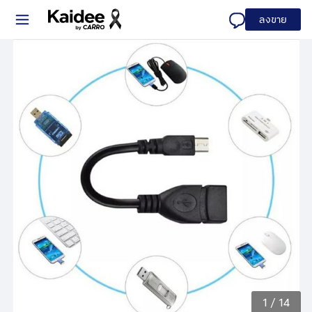
ลงขาย
1
/
14