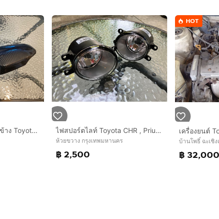
HOT
ชุดแต่ง ฝาครอบกระจกข้าง Toyota CHR ลาย Carbon Kevlar 1 คู่
ไฟสปอร์ตไลท์ Toyota CHR , Prius , Camry ACV40 ทุกรุ่นปี 1 คู่
ห้วยขวาง กรุงเทพมหานคร
บ้านโพธิ์ ฉะเชิ
฿ 2,500
฿ 32,00