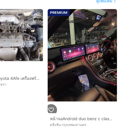
ดูเพิ่มเติม
PREMIUM
เครื่องยนต์ Toyota 4Afe เครื่องพร้อมเกียร์
งเทรา
0
หน้าจอAndroid duo benz c class w205
ตลิ่งชัน กรุงเทพมหานคร