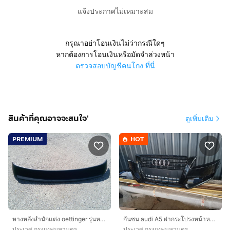
แจ้งประกาศไม่เหมาะสม
กรุณาอย่าโอนเงินไม่ว่ากรณีใดๆ
หากต้องการโอนเงินหรือมัดจำล่วงหน้า
ตรวจสอบบัญชีคนโกง ที่นี่
สินค้าที่คุณอาจจะสนใจ'
ดูเพิ่มเติม
PREMIUM
HOT
หางหลังสำนักแต่ง oettinger รุ่นหางกระดก มีไฟเบรคดวงที่3 ตรงรุ่น Audi A4 B5 ปี 95-00 เป็นของใหม่ ของแท้ พร้อมอุปกรณ์ติดตั้งมาครบ
กันชน audi A5 ฝากระโปรงหน้าหลัง audi A5 สภาพสวย ไม่มีชน ถอดตั้งแต่ป้ายแดง ราคา 15,000 ติดต่อ 0816114094
ประเวศ กรุงเทพมหานคร
ประเวศ กรุงเทพมหานคร