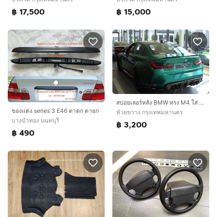
฿ 17,500
฿ 15,000
สปอยเลอร์หลัง BMW ทรง M4 ใส่ G20 G28 ตรงรุ่น Spoiler มี2 แบบ สีดำด้าน และ ลาย Carbon Kevlar
ของแต่ง series 3 E46 ตาตก ตายก
ห้วยขวาง กรุงเทพมหานคร
บางบัวทอง นนทบุรี
฿ 3,200
฿ 490