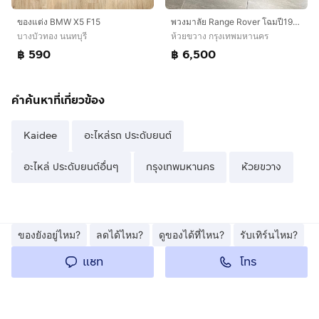
ของแต่ง BMW X5 F15
พวงมาลัย Range Rover โฉมปี1994-1999 มือสอง สภาพดี ฝาดุมล้อ โลโก้ กรอบรีโมท
บางบัวทอง นนทบุรี
ห้วยขวาง กรุงเทพมหานคร
฿ 590
฿ 6,500
คำค้นหาที่เกี่ยวข้อง
Kaidee
อะไหล่รถ ประดับยนต์
อะไหล่ ประดับยนต์อื่นๆ
กรุงเทพมหานคร
ห้วยขวาง
ของยังอยู่ไหม?
ลดได้ไหม?
ดูของได้ที่ไหน?
รับเทิร์นไหม?
โทร
แชท