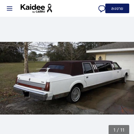
ลงขาย
1
/
11