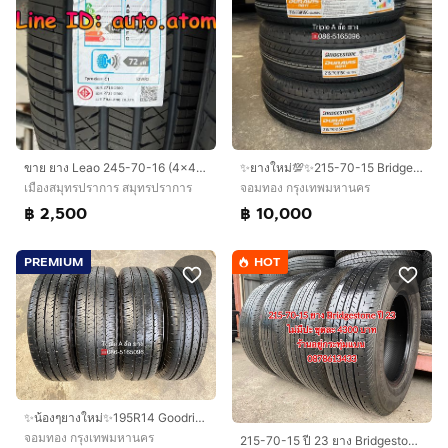
ขาย ยาง Leao 245-70-16 (4x4 HP3) ใหม่ ปี 26
✨ยางใหม่💯✨215-70-15 Bridgestone🚩ปี 26🚩💖ใหม่กริ๊บ🚘ใส่กับ รถตู้, รถกระบะตัวเตี้ย ได้เลย
เมืองสมุทรปราการ สมุทรปราการ
จอมทอง กรุงเทพมหานคร
฿ 2,500
฿ 10,000
PREMIUM
HOT
✨น้องๆยางใหม่✨195R14 Goodride🚘เหมาะสำหรับ รถกระบะบรรทุกตัวเตี้ย
จอมทอง กรุงเทพมหานคร
215-70-15 ปี 23 ยาง Bridgestone ชุด 4 เส้น 4300 บาทสภาพยางสวยดอกเต็มๆนุ่มๆ ไม่บวมไม่กินข้างวิ่งใช้งานได้อีกยาวๆ รับประกันยาง 14 วัน