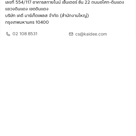
เลขที่ 554/117 อาคารสกายไนน์ เซ็นเตอร์ ชั้น 22 ถนนอโศก-ดินแดง
แขวงดินแดง เขตดินแดง
บริษัท เคดี มาร์เก็ตเพลส จำกัด (สำนักงานใหญ่)
กรุงเทพมหานคร 10400
02 108 8531
cs@kaidee.com
ติดตามเรา
เพื่อประสบการณ์ใช้งานที่ดีขึ้น
© 2568 บริษัท เคดี มาร์เก็ตเพลส จำกัด