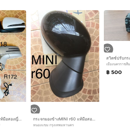
เมืองนครราชสี
฿ 500
กระจกมองข้าง เบนซ์ แท้มือสองญี่ปุ่น
กระจกมองข้างMINI r60 แท้มือสองญี่ปุ่น
ร
หนองแขม กรุงเทพมหานคร