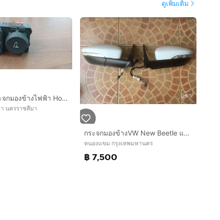
ดูเพิ่มเติม
สวิตซ์ปรับกระจกมองข้างไฟฟ้า Honda Jazz แบบมีปุ่มพับกระจก (แท้ญี่ปุ่น มือ2)
มา นครราชสีมา
กระจกมองข้างVW New Beetle แท้มือสองจากญี่ปุ่น
หนองแขม กรุงเทพมหานคร
฿ 7,500