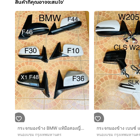
สินค้าที่คุณอาจจะสนใจ'
กระจกมองข้าง BMW แท้มือสองญี่ปุ่น
หนองแขม กรุงเทพมหานคร
หนองแขม กรุงเทพมหานค