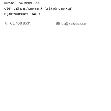
แขวงดินแดง เขตดินแดง
บริษัท เคดี มาร์เก็ตเพลส จำกัด (สำนักงานใหญ่)
กรุงเทพมหานคร 10400
02 108 8531
cs@kaidee.com
ติดตามเรา
เพื่อประสบการณ์ใช้งานที่ดีขึ้น
© 2568 บริษัท เคดี มาร์เก็ตเพลส จำกัด