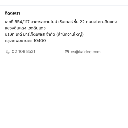
ติดต่อเรา
เลขที่ 554/117 อาคารสกายไนน์ เซ็นเตอร์ ชั้น 22 ถนนอโศก-ดินแดง
แขวงดินแดง เขตดินแดง
บริษัท เคดี มาร์เก็ตเพลส จำกัด (สำนักงานใหญ่)
กรุงเทพมหานคร 10400
02 108 8531
cs@kaidee.com
ติดตามเรา
เพื่อประสบการณ์ใช้งานที่ดีขึ้น
© 2568 บริษัท เคดี มาร์เก็ตเพลส จำกัด