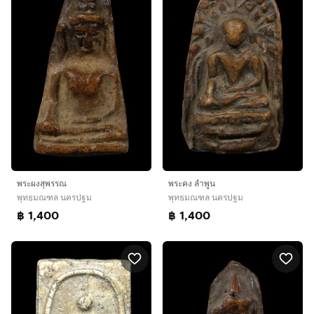
พระผงสุพรรณ
พระคง ลำพูน
พุทธมณฑล นครปฐม
พุทธมณฑล นครปฐม
฿ 1,400
฿ 1,400