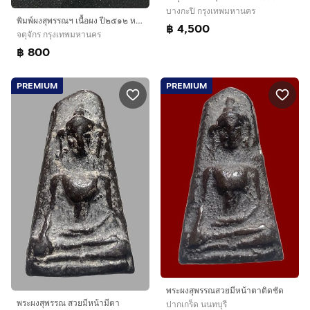
บางกะปิ กรุงเทพมหานคร
พิมพ์ผงสุพรรณฯ เนื้อผง ปี๒๕๑๒ หลวงพ่อไพฑูรย์ วัดโพธินิมิตร
฿ 4,500
จตุจักร กรุงเทพมหานคร
฿ 800
PREMIUM
PREMIUM
พระผงสุพรรณสวยมีหน้าตาติดชัด
พระผงสุพรรณ สวยมีหน้ามีตา
ปากเกร็ด นนทบุรี