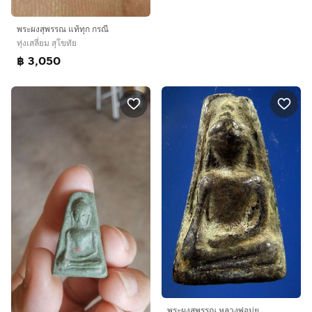
พระผงสุพรรณ แท้ทุก กรณี
ทุ่งเสลี่ยม สุโขทัย
฿ 3,050
พระผงสุพรรณ หลวงพ่อมุ่ย