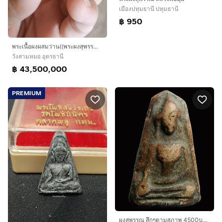
เมืองปทุมธานี ปทุมธานี
฿ 950
พระเนื้อผงผสมว่าน((พระผงสุพรรณ)(มีส่วนผสมของเนื้อผงเก่า)(พระหลวงพ่อฮวด)(วุฒิคุณ)(วัดดอนโพธิ์ทอง)(จังหวัดสุพรรณบุรี))พระเครื่องรางของมงคล
วังสามหมอ อุดรธานี
฿ 43,500,000
PREMIUM
ผงสุพรรณ สึกๆตามสภาพ 4500บาท สนใจโทร 083-0331090 ทศ