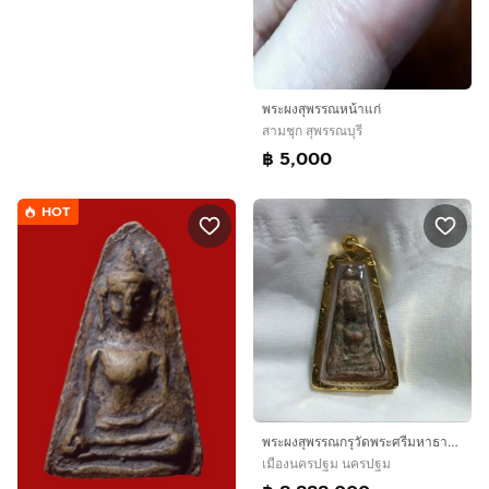
พระผงสุพรรณหน้าแก่
สามชุก สุพรรณบุรี
฿ 5,000
HOT
พระผงสุพรรณกรุวัดพระศรีมหาธาตุสุพรรณบุรี素攀府瓦玛哈泰寺出土 帕蓬素攀100%正品保证
เมืองนครปฐม นครปฐม