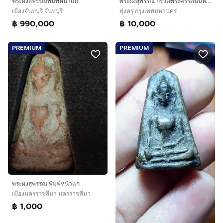
พระผงสุพรรณ กรุวัดพระศรีรัตนมหาธาตุ สุพรรณบุรี เนื้อดิน ลงรัก ทรงบิดเบี้ยว ผิวเดิม เก่า แห้ง รักลอก เดิมๆ เป็นธรรมชาติ สภาพสวยงามแท้ หายากมา
พระผงสุพรรณพิมพ์หน้าแก่
ทุ่งครุ กรุงเทพมหานคร
เมืองจันทบุรี จันทบุรี
฿ 10,000
฿ 990,000
PREMIUM
PREMIUM
พระผงสุพรรณ พิมพ์หน้าแก่
เมืองนครราชสีมา นครราชสีมา
฿ 1,000