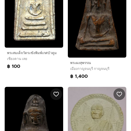
พระสมเด็จวัดระฆังพิมพ์เกศบัวตูม
เชียงคาน เลย
พระผงสุพรรณ
฿ 100
เมืองกาญจนบุรี กาญจนบุรี
฿ 1,400