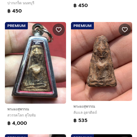
ปากเกร็ด นนทบุรี
฿ 450
฿ 450
PREMIUM
PREMIUM
พระผงสุพรรณ
พระผงสุพรรณ
ลับแล อุตรดิตถ์
สวรรคโลก สุโขทัย
฿ 535
฿ 4,000