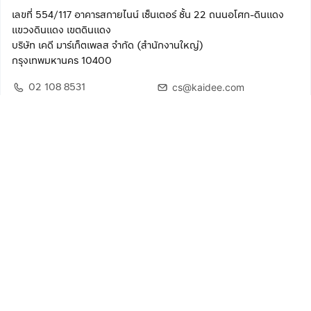
เลขที่ 554/117 อาคารสกายไนน์ เซ็นเตอร์ ชั้น 22 ถนนอโศก-ดินแดง
แขวงดินแดง เขตดินแดง
บริษัท เคดี มาร์เก็ตเพลส จำกัด (สำนักงานใหญ่)
กรุงเทพมหานคร 10400
02 108 8531
cs@kaidee.com
ติดตามเรา
เพื่อประสบการณ์ใช้งานที่ดีขึ้น
© 2568 บริษัท เคดี มาร์เก็ตเพลส จำกัด