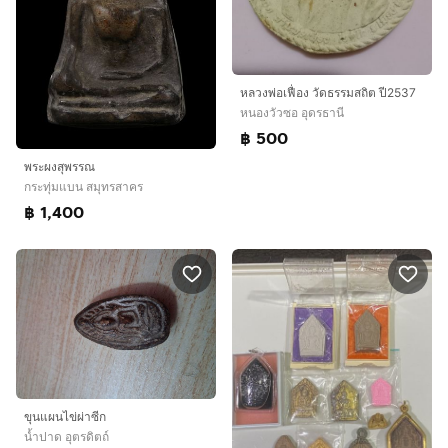
หลวงพ่อเฟื่อง วัดธรรมสถิต ปี2537
หนองวัวซอ อุดรธานี
฿ 500
พระผงสุพรรณ
กระทุ่มแบน สมุทรสาคร
฿ 1,400
ขุนแผนไข่ผ่าซีก
น้ำปาด อุตรดิตถ์