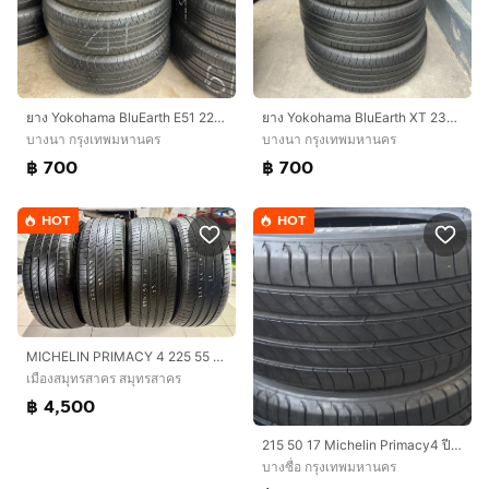
ยาง Yokohama BluEarth E51 225/60/17 ปี23 เส้น 700 บาท สภาพดี !!
ยาง Yokohama BluEarth XT 235/60/18 ปี23 เส้น 700 บาท สภาพดี Japan🇯🇵
บางนา กรุงเทพมหานคร
บางนา กรุงเทพมหานคร
฿ 700
฿ 700
HOT
HOT
MICHELIN PRIMACY 4 225 55 17 ปี23 สวยงาม ไม่ปะ
เมืองสมุทรสาคร สมุทรสาคร
฿ 4,500
​215​ 50​ 17​ Michelin Primacy​4​ ปี23นุ่มเงียบสุดๆ ดอกหนาเต็มๆ​ ไม่ปะ​ พร้อมใช้อีกนาน​ ติดรถลงพื้น​ปลายปี​​ ชุด​4เส้น​ 5,400​ บาท
บางซื่อ กรุงเทพมหานคร