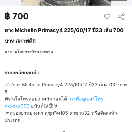
฿
700
ยาง Michelin Primacy4 225/60/17 ปี23 เส้น 700
บาท สภาพดี!!
ลงขายโดย
ยางบ้าน ลาซาล
รายละเอียดสินค้า
✅✅ยาง Michelin Primacy4 225/60/17 ปี23 เส้น 700 บาท
!!
☎️สนใจโทรสอบถามกันก่อนได้
กดเพื่อดูเบอร์โทร
xxxxxx990
อนันต์😊🏆🏅
📌ดูของย่านบางนา สุขุมวิท105 ลาซาล32 หรือจัดส่งทั่ว
ประเทศ