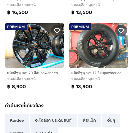
หนองเสือ ปทุมธานี
หนองเสือ ปทุมธานี
฿ 16,500
฿ 13,500
PREMIUM
PREMIUM
แม็กอีซูซุ ขอบ20 สีอบpowder coat ใส่ อีซูซุตัวสูงได้ทุกรุ่น mux. Mu7
แม็กอีซูซุ ขอบ17 สีอบpowder coat พร้อมยางคอนติ 265 65 17 ปี25 ยางสวยทุกเส้นใส่ isuzu ตัวสูง mu-x mu7
หนองเสือ ปทุมธานี
หนองเสือ ปทุมธานี
฿ 8,900
฿ 13,900
คำค้นหาที่เกี่ยวข้อง
Kaidee
อะไหล่รถ ประดับยนต์
ล้อแม็ก
อื่นๆ