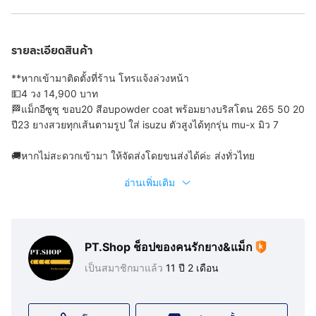
รายละเอียดสินค้า
**หากเข้ามาติดตั้งที่ร้าน โทรแจ้งล่วงหน้า
💵4 วง 14,900 บาท
🏁แม็กอีซูซุ ขอบ20 สีอบpowder coat พร้อมยางบริสโตน 265 50 20
ปี23 ยางสวยทุกเส้นตามรูป ใส่ isuzu ตัวสูงได้ทุกรุ่น mu-x มิว 7
🚚หากไม่สะดวกเข้ามา ให้จัดส่งโดยขนส่งได้ค่ะ ส่งทั่วไทย
อ่านเพิ่มเติม
PT.Shop ช็อปของคนรักยาง&แม็ก
เป็นสมาชิกมาแล้ว
11 ปี 2 เดือน