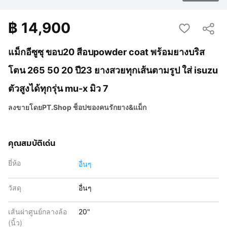
฿
14,900
แม็กอีซูซุ ขอบ20 สีอบpowder coat พร้อมยางบริส
โตน 265 50 20 ปี23 ยางสวยทุกเส้นตามรูป ใส่ isuzu
ตัวสูงได้ทุกรุ่น mu-x มิว 7
ลงขายโดย
PT.Shop ช็อปของคนรักยาง&แม็ก
คุณสมบัติเด่น
ยี่ห้อ
อื่นๆ
วัสดุ
อื่นๆ
เส้นผ่าศูนย์กลางล้อ
20"
(นิ้ว)