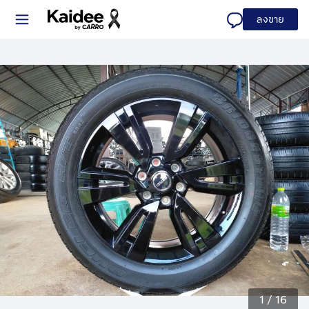
ลงขาย
1
/
16