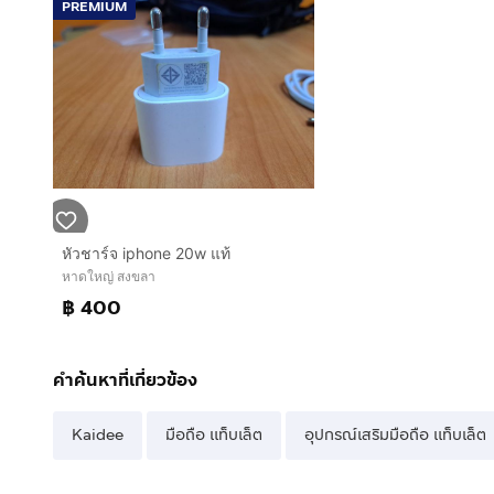
PREMIUM
หัวชาร์จ iphone 20w แท้
หาดใหญ่ สงขลา
฿ 400
คำค้นหาที่เกี่ยวข้อง
Kaidee
มือถือ แท็บเล็ต
อุปกรณ์เสริมมือถือ แท็บเล็ต