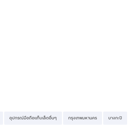
อุปกรณ์มือถือแท็บเล็ตอื่นๆ
กรุงเทพมหานคร
บางกะปิ