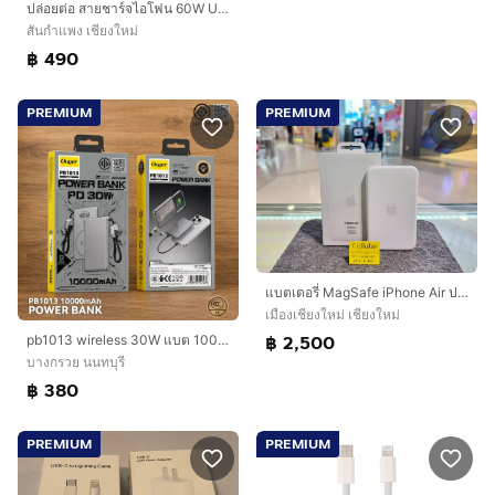
ปล่อยต่อ สายชาร์จไอโฟน 60W USB-C ของแท้ มือสอง และ อะแดปเตอร์แปลงไฟ Apple USB-C 20 วัตต์ มือสองของแท้ พร้อมส่ง
สันกำแพง เชียงใหม่
฿ 490
PREMIUM
PREMIUM
แบตเตอรี่ MagSafe iPhone Air ประกันศูนย์เกือบปี
เมืองเชียงใหม่ เชียงใหม่
฿ 2,500
pb1013 wireless 30W แบต 10000mah มีสาย ไอโฟนกับไทซี ไปจีนได้ มีccc มอก.
บางกรวย นนทบุรี
฿ 380
PREMIUM
PREMIUM