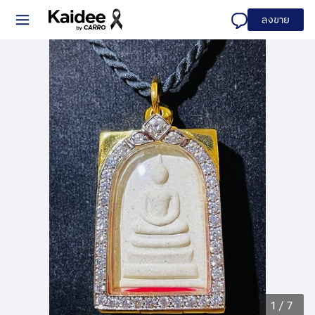
ลงขาย
1
/
7