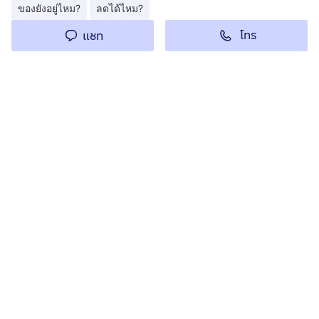
ของยังอยู่ไหม?
ลดได้ไหม?
โทร
แชท