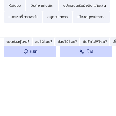
Kaidee
มือถือ แท็บเล็ต
อุปกรณ์เสริมมือถือ แท็บเล็ต
แบตเตอรี่ สายชาร์จ
สมุทรปราการ
เมืองสมุทรปราการ
ของยังอยู่ไหม?
ลดได้ไหม?
ผ่อนได้ไหม?
นัดรับได้ที่ไหน?
เ
โทร
แชท