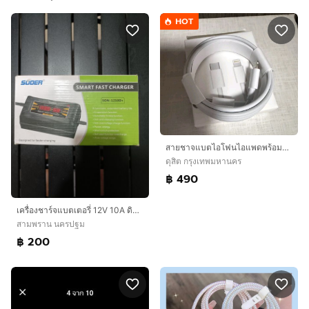
HOT
สายชาจแบตไอโฟนไอแพดพร้อมใช้ แท้จากศูนย์ ลดจาก890
ดุสิต กรุงเทพมหานคร
฿ 490
เครื่องชาร์จแบตเตอรี่ 12V 10A ดิจิตอล SUOER SON-1210D+ ชาร์จเต็มตัดอัตโนมัติ
สามพราน นครปฐม
฿ 200