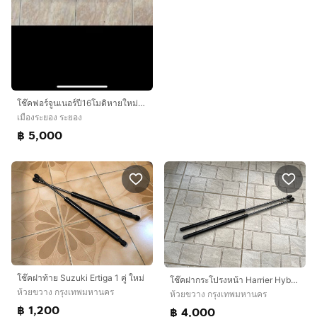
โช๊คฟอร์จูนเนอร์ปี16โมดิหายใหม่ปรับความหนุ่มหนึบเพิ่มขึ้น 20% คุณภาพใดล้เคียงโช๊คเบรน์ชั้นนำ
เมืองระยอง ระยอง
฿ 5,000
โช๊คฝาท้าย Suzuki Ertiga 1 คู่ ใหม่
โช๊คฝากระโปรงหน้า Harrier Hybrid Premium UX60 รุ่นปี 2014 และ โลโก้กระจังหน้า ของใหม่
ห้วยขวาง กรุงเทพมหานคร
ห้วยขวาง กรุงเทพมหานคร
฿ 1,200
฿ 4,000