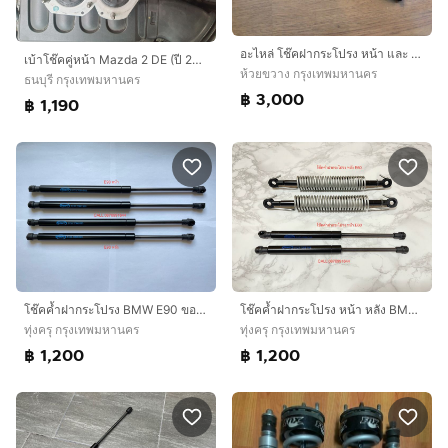
อะไหล่ โช๊คฝากระโปรง หน้า และ หลัง Toyota LandCruiser VX80
เบ้าโช๊คคู่หน้า Mazda 2 DE (ปี 2009-2014) แท้ติดรถยี่ห้อ FoMoCo
ห้วยขวาง กรุงเทพมหานคร
ธนบุรี กรุงเทพมหานคร
฿ 3,000
฿ 1,190
โช๊คค้ำฝากระโปรง BMW E90 ของใหม่
โช๊คค้ำฝากระโปรง หน้า หลัง BMW E60 ของใหม่
ทุ่งครุ กรุงเทพมหานคร
ทุ่งครุ กรุงเทพมหานคร
฿ 1,200
฿ 1,200