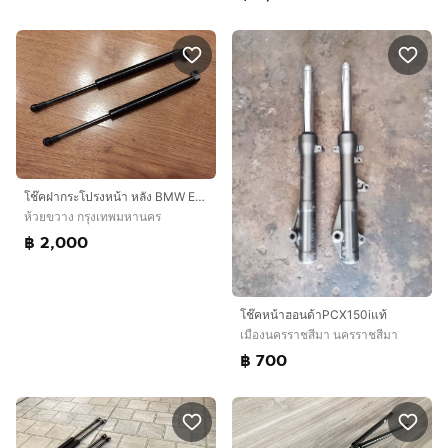
โช๊คฝากระโปรงหน้า หลัง BMW E65 E66 Series7
ห้วยขวาง กรุงเทพมหานคร
฿ 2,000
โช๊ค​หน้า​ฮอนด้า​PCX​150​i​แท้​
เมืองนครราชสีมา นครราชสีมา
฿ 700