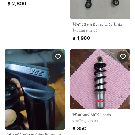
฿ 2,800
โช๊คYSS แท้ มือสอง ไม่รั่ว ไม่ซึม
ไทรน้อย นนทบุรี
฿ 1,980
โช๊คเดิมแท้ MSX Honda
หาดใหญ่ สงขลา
฿ 350
โช็ค YSS แท้ถอด มีตำหนินิดหน่อย