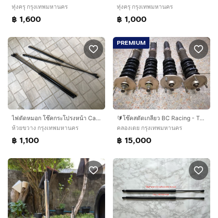
ทุ่งครุ กรุงเทพมหานคร
ทุ่งครุ กรุงเทพมหานคร
฿ 1,600
฿ 1,000
PREMIUM
ไฟตัดหมอก โช๊คกระโปรงหน้า Camry ACV40 ACV41 และ ACV50 ACV51
🔰โช๊คสตัดเกลียว BC Racing - Toyota SUPRA JZA80 93 - 02 สภาพสมบูรณ์
ห้วยขวาง กรุงเทพมหานคร
คลองเตย กรุงเทพมหานคร
฿ 1,100
฿ 15,000