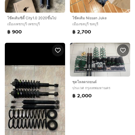
โช๊คเดิมซิตี้ City1.0 2020ขึ้นไป
โช๊คเดิม Nissan Juke
เมืองเพชรบุรี เพชรบุรี
เมืองชลบุรี ชลบุรี
฿ 900
฿ 2,700
ชุดโหลดรถยนต์
ประเวศ กรุงเทพมหานคร
฿ 2,000