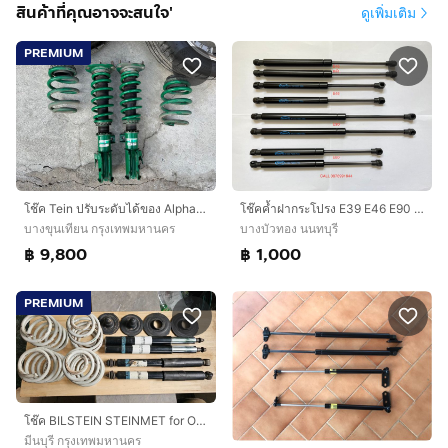
สินค้าที่คุณอาจจะสนใจ'
ดูเพิ่มเติม
PREMIUM
โช๊ค Tein ปรับระดับได้ของ Alphard30
โช๊คค้ำฝากระโปรง E39 E46 E90 E60 E83 E84 F10 F25 F30
บางขุนเทียน กรุงเทพมหานคร
บางบัวทอง นนทบุรี
฿ 9,800
฿ 1,000
PREMIUM
โช๊ค BILSTEIN STEINMET for Opel Astra F
มีนบุรี กรุงเทพมหานคร