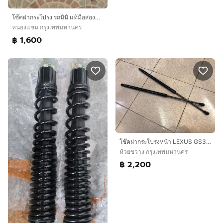
โช๊คฝากระโปรง รถมินิ แท้มือสองญี่ปุ่น
หนองแขม กรุงเทพมหานคร
฿ 1,600
โช๊คฝากระโปรงหน้า LEXUS GS300 Aristo ES300 IS250 LS460 Camry
ห้วยขวาง กรุงเทพมหานคร
฿ 2,200