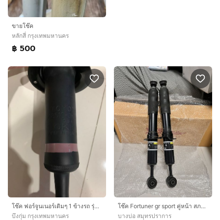
ขายโช๊ค
หลักสี่ กรุงเทพมหานคร
฿ 500
โช๊ค ฟอร์จูนเนอร์เดิมๆ 1 ข้างรถ รุ่นแรก ของตามสภาพเลยจ้า
โช๊ค Fortuner gr sport คู่หน้า สภาพดี ไม่รั่ว ไม่ซึม พร้อมใช้งาน
บึงกุ่ม กรุงเทพมหานคร
บางบ่อ สมุทรปราการ