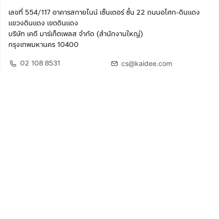
เลขที่ 554/117 อาคารสกายไนน์ เซ็นเตอร์ ชั้น 22 ถนนอโศก-ดินแดง
แขวงดินแดง เขตดินแดง
บริษัท เคดี มาร์เก็ตเพลส จำกัด (สำนักงานใหญ่)
กรุงเทพมหานคร 10400
02 108 8531
cs@kaidee.com
ติดตามเรา
เพื่อประสบการณ์ใช้งานที่ดีขึ้น
© 2568 บริษัท เคดี มาร์เก็ตเพลส จำกัด