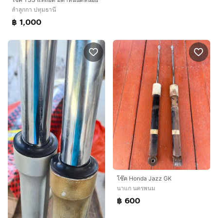
ลำลูกกา ปทุมธานี
฿ 1,000
โช๊ค Honda Jazz GK
นาแก นครพนม
฿ 600