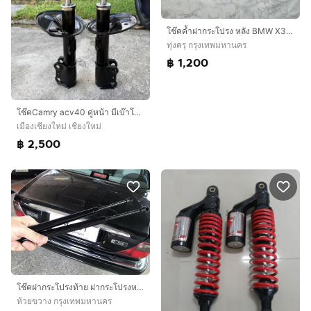
โช๊คค้ำฝากระโปรง หลัง BMW X3 E83 ของใหม่
ทุ่งครุ กรุงเทพมหานคร
฿ 1,200
โช๊คCamry acv40 คู่หน้า มีเบ๊าโช๊คแท้ติดรถ
เมืองเชียงใหม่ เชียงใหม่
฿ 2,500
โช๊คฝากระโปรงท้าย ฝากระโปรงหน้า Jaguar โฉม X300 X308 XJ40 XJ6 XJ8 XJR Sovereign Daimler
ห้วยขวาง กรุงเทพมหานคร