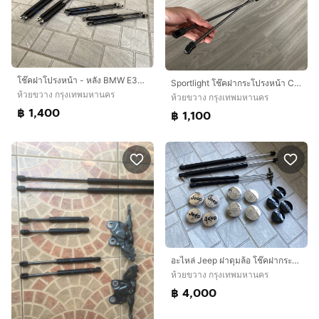
โช๊คฝาโปรงหน้า - หลัง BMW E34 และ E32 ตรงรุ่น ของใหม่
Sportlight โช๊คฝากระโปรงหน้า Camry ACV40 และ ACV41 รุ่นปี 2006-2012 ใส่ 2.0G 2.4V Extreamo Hybrid
ห้วยขวาง กรุงเทพมหานคร
ห้วยขวาง กรุงเทพมหานคร
฿ 1,400
฿ 1,100
อะไหล่ Jeep ฝาดุมล้อ โช๊คฝากระโปรง Jeep Grand Cherokee WJ
ห้วยขวาง กรุงเทพมหานคร
฿ 4,000