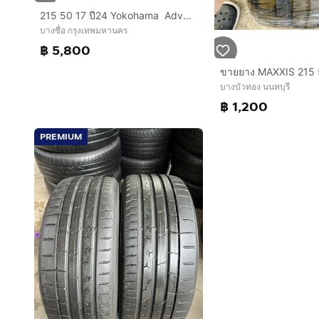
215​ 50​ 17 ปี24 Yokohama Advab dB นุ่มเงียบสุดๆ ดอกหนาเต็มๆ​ ไม่ปะ​ พร้อมใช้อีกนาน​ ติดรถลงพื้น​ปลายปี​​ ชุด​4เส้น​ 5,800​ บาท
บางซื่อ กรุงเทพมหานคร
฿ 5,800
ขายยาง MAXXIS 215 5
บางบัวทอง นนทบุรี
฿ 1,200
PREMIUM