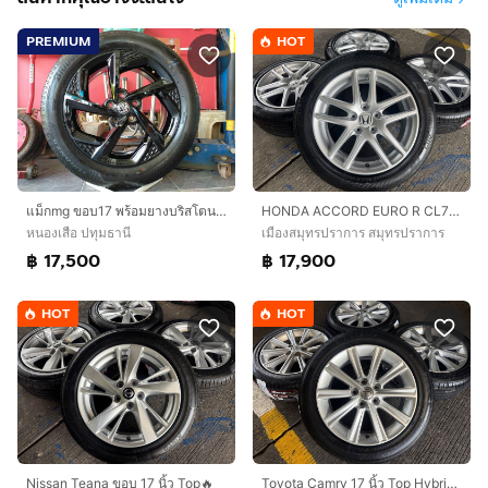
PREMIUM
HOT
แม็กmg ขอบ17 พร้อมยางบริสโตน 215 55 17 ปี24 แม็กสวยไร้รอย ยางสวยทุกเส้นตุ่มหน้ายางยังอยู่5 รู 112 ใส่ mg 4 mg5 mg. ep. ,mg zs EV mg GS
HONDA ACCORD EURO R CL7 ขอบ 17 นิ้ว🔥
หนองเสือ ปทุมธานี
เมืองสมุทรปราการ สมุทรปราการ
฿ 17,500
฿ 17,900
HOT
HOT
Nissan Teana ขอบ 17 นิ้ว Top🔥
Toyota Camry 17 นิ้ว Top Hybrid🔥