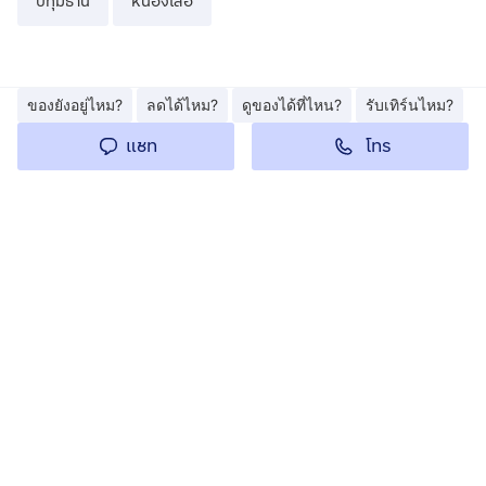
ปทุมธานี
หนองเสือ
ของยังอยู่ไหม?
ลดได้ไหม?
ดูของได้ที่ไหน?
รับเทิร์นไหม?
โทร
แชท