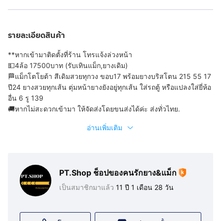
รายละเอียดสินค้า
**หากเข้ามาติดตั้งที่ร้าน โทรแจ้งล่วงหน้า
💵4ล้อ 17500บาท (รับเทินแม็ก,ยางเดิม)
🏁แม็กโตโยต้า สีเดิมสวยทุกวง ขอบ17 พร้อมยางบริสโตน 215 55 17
ปี24 ยางสวยทุกเส้น ตุ่มหน้ายางยังอยู่ทุกเส้น ใส่รถตู้ หรือแปลงใส่ยี่ห้อ
อื่น 6 รู 139
🚚หากไม่สะดวกเข้ามา ให้จัดส่งโดยขนส่งได้ค่ะ ส่งทั่วไทย.
อ่านเพิ่มเติม
PT.Shop ช็อปของคนรักยาง&แม็ก
เป็นสมาชิกมาแล้ว
11 ปี 1 เดือน 28 วัน