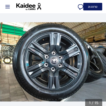
ลงขาย
1
/
15